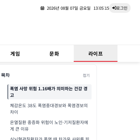
2026년 08월 07일 금요일
13:05:16
로그인
게임
문화
라이프
접기
목차
폭염 사망 위험 1.16배가 의미하는 건강 경
고
체감온도 38도 폭염중대경보와 폭염경보의
차이
온열질환 중증화 위험이 노인·기저질환자에
게 큰 이유
심뇌혈관질환자가 폭염 때 차가운 샤워를 피