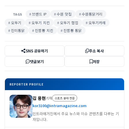
브랜드 IP
수원 맛집
수원통닭거리
TAGS
오뚜기
오뚜기 치킨
오뚜기 협업
오뚜기카레
진미통닭
진짬뽕 치킨
진짬뽕 통닭
SNS 공유하기
주소 복사
댓글보기
저장
REPORTER PROFILE
김 용현
기자
스포츠 분야 전문
kor3100@intramagazine.com
인트라매거진에서 주요 뉴스와 이슈 콘텐츠를 다루는 기
자입니다.