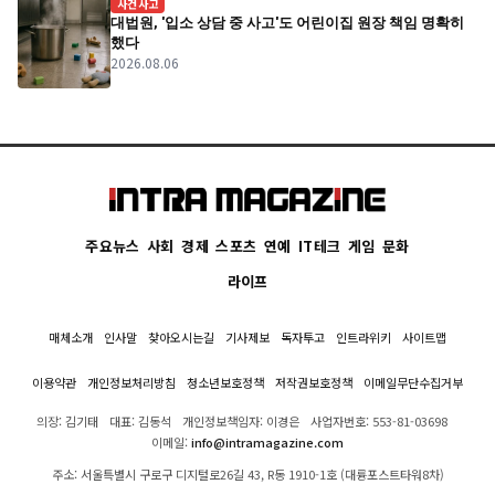
사건사고
대법원, '입소 상담 중 사고'도 어린이집 원장 책임 명확히
했다
2026.08.06
주요뉴스
사회
경제
스포츠
연예
IT테크
게임
문화
라이프
매체소개
인사말
찾아오시는길
기사제보
독자투고
인트라위키
사이트맵
이용약관
개인정보처리방침
청소년보호정책
저작권보호정책
이메일무단수집거부
의장: 김기태
대표: 김동석
개인정보책임자: 이경은
사업자번호: 553-81-03698
이메일:
info@intramagazine.com
주소: 서울특별시 구로구 디지털로26길 43, R동 1910-1호 (대륭포스트타워8차)