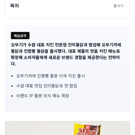
목차
펼치기
핵심요약
오뚜기가 수원 대표 치킨 전문점 진미통닭과 협업해 오뚜기카레
기
통닭과 진짬뽕 통닭을 출시했다. 대표 제품의 맛을 치킨 메뉴로
확장해 소비자들에게 새로운 브랜드 경험을 제공한다는 전략이
사
다.
핵
오뚜기카레·진짬뽕 활용 이색 치킨 출시
심
수원 대표 맛집 진미통닭과 첫 협업
요
브랜드 IP 활용 외식 메뉴 확장
약