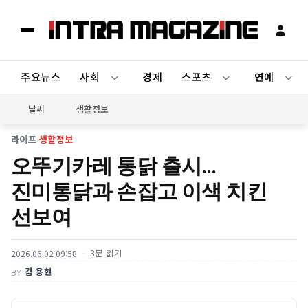
주요뉴스
사회
경제
스포츠
연예
날씨
생활정보
라이프
›
생활정보
오뚜기카레 통닭 출시…
진미통닭과 손잡고 이색 치킨
선보여
3분 읽기
2026.06.02 09:58
김 용현
BY