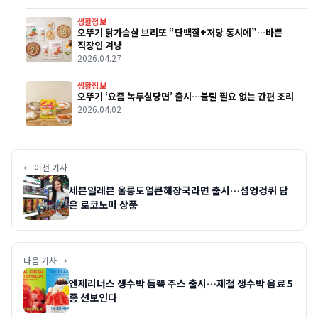
생활정보
오뚜기 닭가슴살 브리또 “단백질+저당 동시에”…바쁜
직장인 겨냥
2026.04.27
생활정보
오뚜기 ‘요즘 녹두실당면’ 출시…불릴 필요 없는 간편 조리
2026.04.02
← 이전 기사
세븐일레븐 울릉도얼큰해장국라면 출시…섬엉겅퀴 담
은 로코노미 상품
다음 기사 →
엔제리너스 생수박 듬뿍 주스 출시…제철 생수박 음료 5
종 선보인다