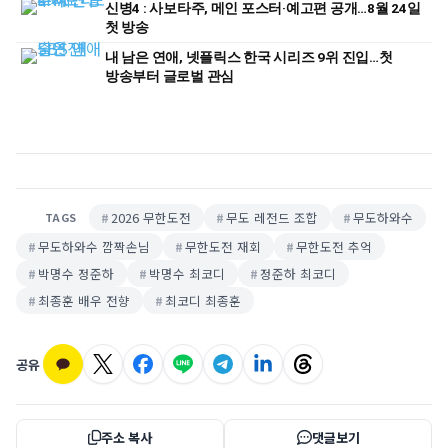
신병4 : 사보타주, 메인 포스터·예고편 공개…8월 24일
첫 방송
내 남은 연애, 넷플릭스 한국 시리즈 9위 진입…첫
방송부터 글로벌 관심
2026 무한도전
무도 레전드 조합
무도하와수
TAGS
무도하와수 깜짝손님
무한도전 재회
무한도전 추억
박명수 정준하
박명수 최코디
정준하 최코디
최종훈 배우 전향
최코디 최종훈
공유
주소 복사
댓글보기