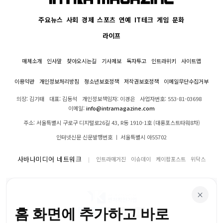
주요뉴스
사회
경제
스포츠
연예
IT테크
게임
문화
라이프
매체소개
인사말
찾아오시는길
기사제보
독자투고
인트라위키
사이트맵
이용약관
개인정보처리방침
청소년보호정책
저작권보호정책
이메일무단수집거부
의장: 김기태
대표: 김동석
개인정보책임자: 이경은
사업자번호: 553-81-03698
이메일:
info@intramagazine.com
주소: 서울특별시 구로구 디지털로26길 43, R동 1910-1호 (대륭포스트타워8차)
인터넷신문 신문발행번호 ㅣ 서울특별시 아55702
사바나미디어 네트워크
인트라매거진
이슈데이
케이팝포스트
위닥스
×
홈 화면에 추가하고 바로