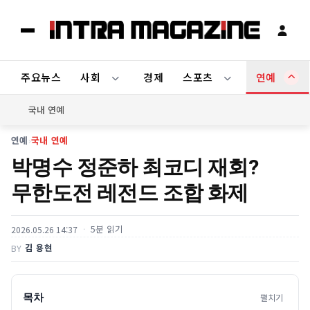
주요뉴스
사회
경제
스포츠
연예
국내 연예
연예
›
국내 연예
박명수 정준하 최코디 재회?
무한도전 레전드 조합 화제
5분 읽기
2026.05.26 14:37
김 용현
BY
목차
펼치기