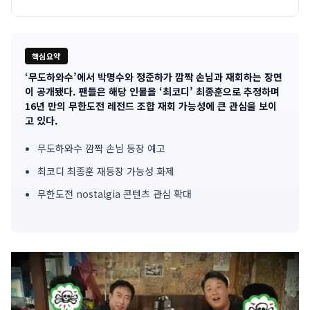
핵심요약
‘무도하와수’에서 박명수와 정준하가 깜짝 손님과 재회하는 장면
기
이 공개됐다. 팬들은 해당 인물을 ‘최코디’ 최종훈으로 추정하며
16년 만의 무한도전 레전드 조합 재회 가능성에 큰 관심을 보이
사
고 있다.
핵
무도하와수 깜짝 손님 등장 예고
심
최코디 최종훈 재등장 가능성 화제
요
무한도전 nostalgia 콘텐츠 관심 확대
약