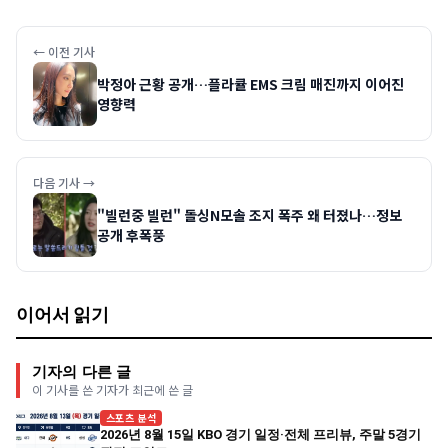
← 이전 기사
박정아 근황 공개…플라큘 EMS 크림 매진까지 이어진
영향력
다음 기사 →
"빌런중 빌런" 돌싱N모솔 조지 폭주 왜 터졌나…정보
공개 후폭풍
이어서 읽기
기자의 다른 글
이 기사를 쓴 기자가 최근에 쓴 글
스포츠 분석
2026년 8월 15일 KBO 경기 일정·전체 프리뷰, 주말 5경기