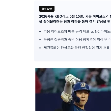
핵심요약
2026시즌 KBO리그 5월 15일, 키움 히어로즈
기
을 끌어올리려는 팀과 장타를 통해 경기 양상을 단
사
키움 히어로즈의 빠른 공격 템포 vs NC 다이
핵
득점권 집중력과 중반 이닝 장악력이 핵심 변수
심
세컨플레이 완성도와 불펜 안정성이 경기 흐름
요
약