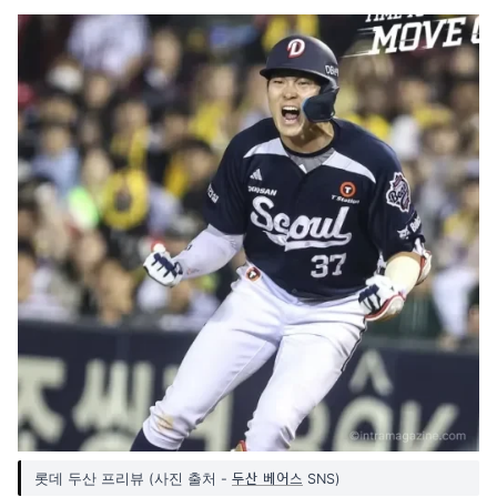
두산 베어스
롯데 두산 프리뷰 (사진 출처 -
SNS)