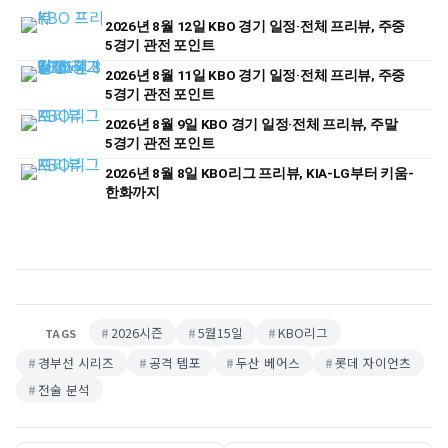
2026년 8월 12일 KBO 경기 일정·전체 프리뷰, 주중
5경기 관전 포인트
2026년 8월 11일 KBO 경기 일정·전체 프리뷰, 주중
5경기 관전 포인트
2026년 8월 9일 KBO 경기 일정·전체 프리뷰, 주말
5경기 관전 포인트
2026년 8월 8일 KBO리그 프리뷰, KIA-LG부터 키움-
한화까지
2026시즌
5월15일
KBO리그
TAGS
경부선 시리즈
공격 템포
두산 베어스
롯데 자이언츠
전술 분석