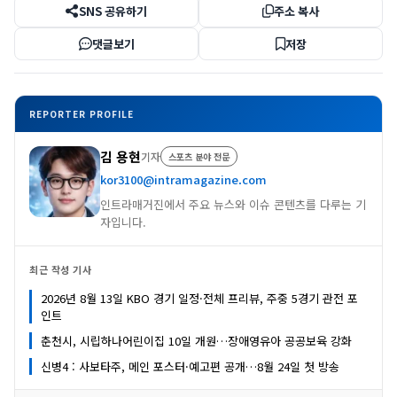
SNS 공유하기
주소 복사
댓글보기
저장
REPORTER PROFILE
김 용현
기자
스포츠 분야 전문
kor3100@intramagazine.com
인트라매거진에서 주요 뉴스와 이슈 콘텐츠를 다루는 기
자입니다.
최근 작성 기사
2026년 8월 13일 KBO 경기 일정·전체 프리뷰, 주중 5경기 관전 포
인트
춘천시, 시립하나어린이집 10일 개원…장애영유아 공공보육 강화
신병4 : 사보타주, 메인 포스터·예고편 공개…8월 24일 첫 방송