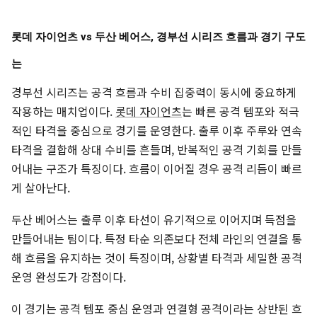
롯데 자이언츠 vs 두산 베어스, 경부선 시리즈 흐름과 경기 구도
는
경부선 시리즈는 공격 흐름과 수비 집중력이 동시에 중요하게
작용하는 매치업이다.
롯데 자이언츠
는 빠른 공격 템포와 적극
적인 타격을 중심으로 경기를 운영한다. 출루 이후 주루와 연속
타격을 결합해 상대 수비를 흔들며, 반복적인 공격 기회를 만들
어내는 구조가 특징이다. 흐름이 이어질 경우 공격 리듬이 빠르
게 살아난다.
두산 베어스는 출루 이후 타선이 유기적으로 이어지며 득점을
만들어내는 팀이다. 특정 타순 의존보다 전체 라인의 연결을 통
해 흐름을 유지하는 것이 특징이며, 상황별 타격과 세밀한 공격
운영 완성도가 강점이다.
이 경기는 공격 템포 중심 운영과 연결형 공격이라는 상반된 흐