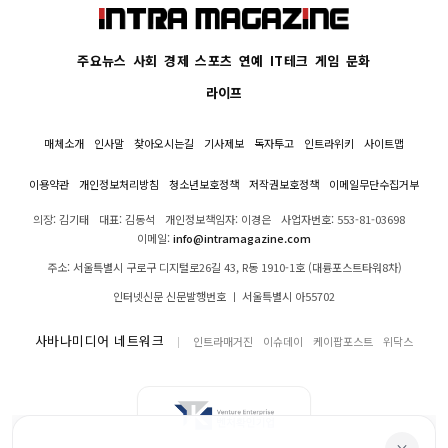
주요뉴스
사회
경제
스포츠
연예
IT테크
게임
문화
라이프
매체소개
인사말
찾아오시는길
기사제보
독자투고
인트라위키
사이트맵
이용약관
개인정보처리방침
청소년보호정책
저작권보호정책
이메일무단수집거부
의장: 김기태
대표: 김동석
개인정보책임자: 이경은
사업자번호: 553-81-03698
이메일:
info@intramagazine.com
주소: 서울특별시 구로구 디지털로26길 43, R동 1910-1호 (대륭포스트타워8차)
인터넷신문 신문발행번호 ㅣ 서울특별시 아55702
사바나미디어 네트워크
인트라매거진
이슈데이
케이팝포스트
위닥스