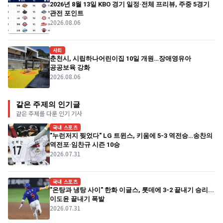
2026년 8월 13일 KBO 경기 일정·전체 프리뷰, 주중 5경기
관전 포인트
2026.08.06
사회
춘천시, 시립하나어린이집 10일 개원…장애영유아
공공보육 강화
2026.08.06
같은 주제의 인기글
같은 주제를 다룬 인기 기사
국내 스포츠
"누런저지 찢었다" LG 트윈스, 키움에 5-3 역전승…송찬의
역전포·임찬규 시즌 10승
2026.07.31
국내 스포츠
"온탕과 냉탕 사이" 한화 이글스, 롯데에 3-2 끝내기 승리...
이도윤 끝내기 폭발
2026.07.31