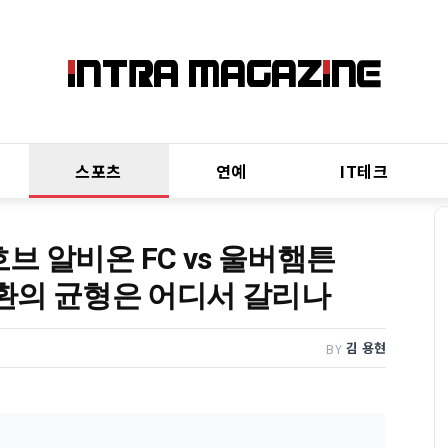
스포츠
연예
IT테크
 호브 알비온 FC vs 울버햄튼
전환의 균형은 어디서 갈리나
김 용현
BY