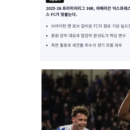
2025-26 프리미어리그 36R, 아메리칸 익스프
기
스 FC가 맞붙는다.
사
브라이턴 앤 호브 알비온 FC의 점유 기반 빌드업
핵
중원 압박 대응과 탈압박 완성도가 핵심 변수
심
측면 활용과 세컨볼 회수가 경기 흐름 좌우
요
약