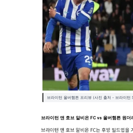
브라이턴 울버햄튼 프리뷰 (사진 출처 - 브라이턴 S
브라이턴 앤 호브 알비온 FC vs 울버햄튼 원더
브라이턴 앤 호브 알비온 FC는 후방 빌드업을