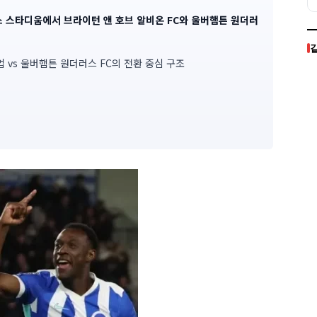
레스 스타디움에서 브라이턴 앤 호브 알비온 FC와 울버햄튼 원더러
 vs 울버햄튼 원더러스 FC의 전환 중심 구조