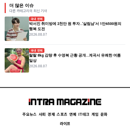
더 많은 이슈
다른 카테고리의 최신 기사
국내 연예
박서진 취미방에 2천만 원 투자…'살림남'서 1만6500원의
행복 도전
2026.08.07
국내 연예
랄랄 8kg 감량 후 수영복 근황 공개…계곡서 유쾌한 여름
일상
2026.08.07
주요뉴스
사회
경제
스포츠
연예
IT테크
게임
문화
라이프