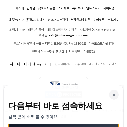
매체소개
인사말
찾아오시는길
기사제보
독자투고
인트라위키
사이트맵
이용약관
개인정보처리방침
청소년보호정책
저작권보호정책
이메일무단수집거부
의장: 김기태
대표: 김동석
개인정보책임자: 이경은
사업자번호: 553-81-03698
이메일:
info@intramagazine.com
주소: 서울특별시 구로구 디지털로26길 43, R동 1910-1호 (대륭포스트타워8차)
인터넷신문 신문발행번호 ㅣ 서울특별시 아55702
사바나미디어 네트워크
인트라매거진
이슈데이
케이팝포스트
위닥스
×
다음부터 바로 접속하세요
인트라매거진의 모든 콘텐츠(기사)는 저작권법의 보호를 받으며, 무단 전재, 복사, 배포
검색 없이 바로 볼 수 있어요.
등을 금합니다.
© 2024–2026 인트라매거진. All Rights Reserved