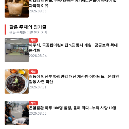
막걸리 침전물, 진짜 효능은 여기에…흔들어 마셔야 할
과학적 이유
2026.08.06
같은 주제의 인기글
같은 주제를 다룬 인기 기사
사회
파주시, 국공립어린이집 2곳 동시 개원…공공보육 확대
본격화
2026.08.04
사회
쌍둥이 임산부 짜장면값 대신 계산한 어머님들...온라인
감동 사연 확산
2026.07.31
사회
온열질환 하루 186명 발생, 올해 최다…누적 사망 19명
2026.08.05