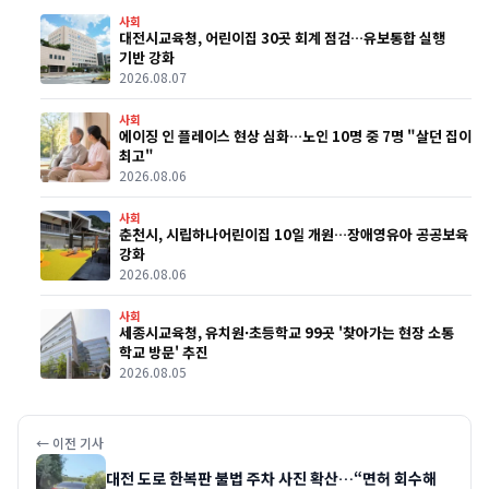
사회
대전시교육청, 어린이집 30곳 회계 점검…유보통합 실행
기반 강화
2026.08.07
사회
에이징 인 플레이스 현상 심화…노인 10명 중 7명 "살던 집이
최고"
2026.08.06
사회
춘천시, 시립하나어린이집 10일 개원…장애영유아 공공보육
강화
2026.08.06
사회
세종시교육청, 유치원·초등학교 99곳 '찾아가는 현장 소통
학교 방문' 추진
2026.08.05
← 이전 기사
대전 도로 한복판 불법 주차 사진 확산…“면허 회수해