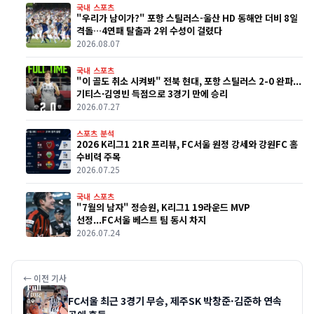
국내 스포츠
"우리가 남이가?" 포항 스틸러스-울산 HD 동해안 더비 8일
격돌…4연패 탈출과 2위 수성이 걸렸다
2026.08.07
국내 스포츠
"이 골도 취소 시켜봐" 전북 현대, 포항 스틸러스 2-0 완파...
기티스·김영빈 득점으로 3경기 만에 승리
2026.07.27
스포츠 분석
2026 K리그1 21R 프리뷰, FC서울 원정 강세와 강원FC 홈
수비력 주목
2026.07.25
국내 스포츠
"7월의 남자" 정승원, K리그1 19라운드 MVP
선정...FC서울 베스트 팀 동시 차지
2026.07.24
← 이전 기사
FC서울 최근 3경기 무승, 제주SK 박창준·김준하 연속