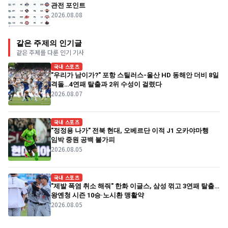
관전 포인트
2026.08.08
같은 주제의 인기글
같은 주제를 다룬 인기 기사
국내 스포츠
"우리가 남이가?" 포항 스틸러스-울산 HD 동해안 더비 8일
격돌…4연패 탈출과 2위 수성이 걸렸다
2026.08.07
국내 스포츠
"정정용 나가" 전북 현대, 오베르단 이적 J1 오카야마행
임박 중원 공백 불가피
2026.08.05
국내 스포츠
"제발 폭염 취소 해줘" 한화 이글스, 삼성 꺾고 3연패 탈출…
왕옌청 시즌 10승·노시환 맹활약
2026.08.05