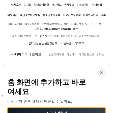
매체소개
인사말
찾아오시는길
기사제보
독자투고
인트라위키
사이트맵
이용약관
개인정보처리방침
청소년보호정책
저작권보호정책
이메일무단수집거부
의장: 김기태
대표: 김동석
개인정보책임자: 이경은
사업자번호: 553-81-03698
이메일:
info@intramagazine.com
주소: 서울특별시 구로구 디지털로26길 43, R동 1910-1호 (대륭포스트타워8차)
인터넷신문 신문발행번호 ㅣ 서울특별시 아55702
사바나미디어 네트워크
인트라매거진
이슈데이
케이팝포스트
위닥스
×
홈 화면에 추가하고 바로
여세요
인트라매거진의 모든 콘텐츠(기사)는 저작권법의 보호를 받으며, 무단 전재, 복사, 배포
검색 없이 한 번에 다시 방문할 수 있어요.
등을 금합니다.
© 2024–2026 인트라매거진. All Rights Reserved