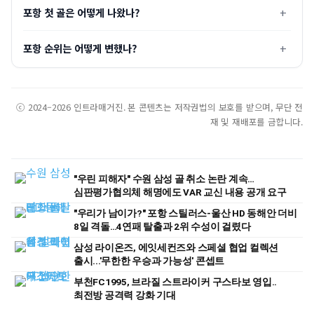
포항 첫 골은 어떻게 나왔나?
포항 순위는 어떻게 변했나?
ⓒ 2024–2026 인트라매거진. 본 콘텐츠는 저작권법의 보호를 받으며, 무단 전
재 및 재배포를 금합니다.
"우린 피해자" 수원 삼성 골 취소 논란 계속…
심판평가협의체 해명에도 VAR 교신 내용 공개 요구
"우리가 남이가?" 포항 스틸러스-울산 HD 동해안 더비
8일 격돌…4연패 탈출과 2위 수성이 걸렸다
삼성 라이온즈, 에잇세컨즈와 스페셜 협업 컬렉션
출시...'무한한 우승과 가능성' 콘셉트
부천FC1995, 브라질 스트라이커 구스타보 영입..
최전방 공격력 강화 기대