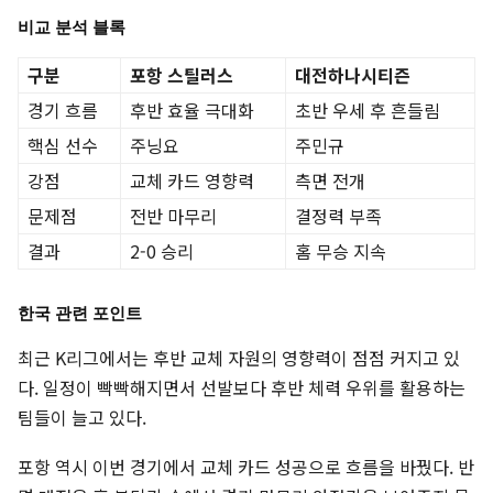
비교 분석 블록
구분
포항 스틸러스
대전하나시티즌
경기 흐름
후반 효율 극대화
초반 우세 후 흔들림
핵심 선수
주닝요
주민규
강점
교체 카드 영향력
측면 전개
문제점
전반 마무리
결정력 부족
결과
2-0 승리
홈 무승 지속
한국 관련 포인트
최근 K리그에서는 후반 교체 자원의 영향력이 점점 커지고 있
다. 일정이 빡빡해지면서 선발보다 후반 체력 우위를 활용하는
팀들이 늘고 있다.
포항 역시 이번 경기에서 교체 카드 성공으로 흐름을 바꿨다. 반