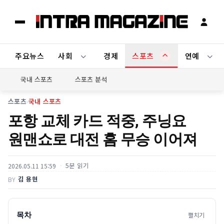
주요뉴스
사회
경제
스포츠
연예
국내 스포츠
스포츠 분석
스포츠
›
국내 스포츠
포항 교체 카드 적중, 주닝요
원맨쇼로 대전 홈 무승 이어져
5분 읽기
2026.05.11 15:59
김 용현
BY
목차
펼치기