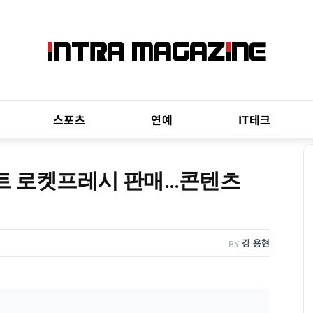
스포츠
연예
IT테크
저트 로켓프레시 판매…콘텐츠
김 용현
BY