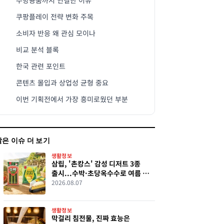
주방용품까지 연결한 이유
쿠팡플레이 전략 변화 주목
소비자 반응 왜 관심 모이나
비교 분석 블록
한국 관련 포인트
콘텐츠 몰입과 상업성 균형 중요
이번 기획전에서 가장 흥미로웠던 부분
같은 이슈 더 보기
생활정보
삼립, '촌캉스' 감성 디저트 3종
출시...수박·초당옥수수로 여름 맛
살렸다
2026.08.07
생활정보
막걸리 침전물, 진짜 효능은