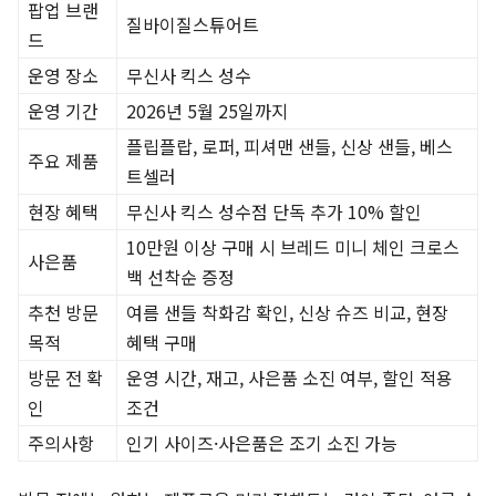
팝업 브랜
질바이질스튜어트
드
운영 장소
무신사 킥스 성수
운영 기간
2026년 5월 25일까지
플립플랍, 로퍼, 피셔맨 샌들, 신상 샌들, 베스
주요 제품
트셀러
현장 혜택
무신사 킥스 성수점 단독 추가 10% 할인
10만원 이상 구매 시 브레드 미니 체인 크로스
사은품
백 선착순 증정
추천 방문
여름 샌들 착화감 확인, 신상 슈즈 비교, 현장
목적
혜택 구매
방문 전 확
운영 시간, 재고, 사은품 소진 여부, 할인 적용
인
조건
주의사항
인기 사이즈·사은품은 조기 소진 가능