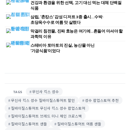
건강과 환경을 위한 선택, 고기 대신 먹는 대체 단백질
식품
삼립, '촌캉스' 감성 디저트 3종 출시...수박·
초당옥수수로 여름 맛 살렸다
막걸리 침전물, 진짜 효능은 여기에…흔들어 마셔야 할
과학적 이유
스테비아 토마토의 진실, 농산물 아닌
'가공식품'이었다
무신사 킥스 성수
TAGS
무신사 킥스 성수 질바이질스튜어트 할인
성수 팝업스토어 추천
질바이질스튜어트 무신사 킥스 성수 팝업스토어
질바이질스튜어트 브레드 미니 체인 크로스백
질바이질스튜어트 샌들
질바이질스튜어트 여름 샌들