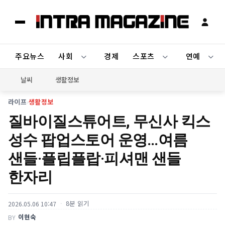
주요뉴스
사회
경제
스포츠
연예
날씨
생활정보
라이프
›
생활정보
질바이질스튜어트, 무신사 킥스
성수 팝업스토어 운영…여름
샌들·플립플랍·피셔맨 샌들
한자리
8분 읽기
2026.05.06 10:47
이현숙
BY