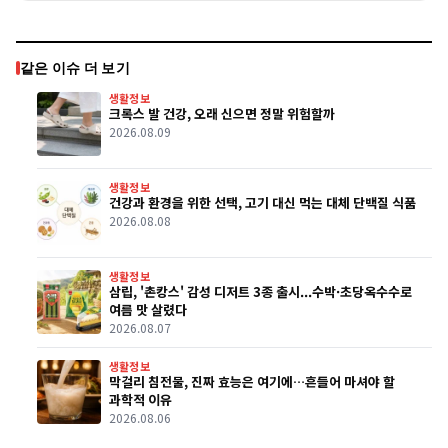
같은 이슈 더 보기
생활정보
크록스 발 건강, 오래 신으면 정말 위험할까
2026.08.09
생활정보
건강과 환경을 위한 선택, 고기 대신 먹는 대체 단백질 식품
2026.08.08
생활정보
삼립, '촌캉스' 감성 디저트 3종 출시...수박·초당옥수수로
여름 맛 살렸다
2026.08.07
생활정보
막걸리 침전물, 진짜 효능은 여기에…흔들어 마셔야 할
과학적 이유
2026.08.06