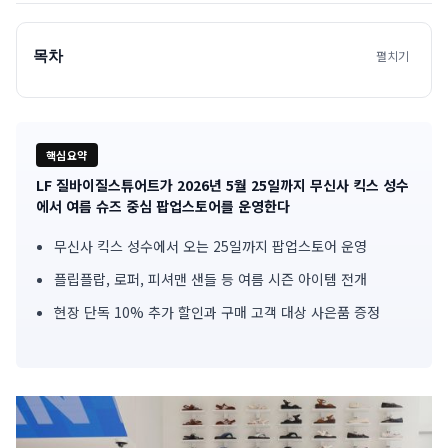
목차
펼치기
핵심요약
LF 질바이질스튜어트가 2026년 5월 25일까지 무신사 킥스 성수
기
에서 여름 슈즈 중심 팝업스토어를 운영한다
사
무신사 킥스 성수에서 오는 25일까지 팝업스토어 운영
핵
플립플랍, 로퍼, 피셔맨 샌들 등 여름 시즌 아이템 전개
심
현장 단독 10% 추가 할인과 구매 고객 대상 사은품 증정
요
약