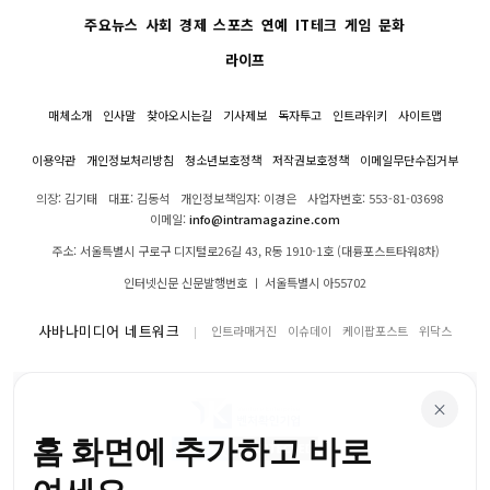
주요뉴스
사회
경제
스포츠
연예
IT테크
게임
문화
라이프
매체소개
인사말
찾아오시는길
기사제보
독자투고
인트라위키
사이트맵
이용약관
개인정보처리방침
청소년보호정책
저작권보호정책
이메일무단수집거부
의장: 김기태
대표: 김동석
개인정보책임자: 이경은
사업자번호: 553-81-03698
이메일:
info@intramagazine.com
주소: 서울특별시 구로구 디지털로26길 43, R동 1910-1호 (대륭포스트타워8차)
인터넷신문 신문발행번호 ㅣ 서울특별시 아55702
사바나미디어 네트워크
인트라매거진
이슈데이
케이팝포스트
위닥스
×
홈 화면에 추가하고 바로