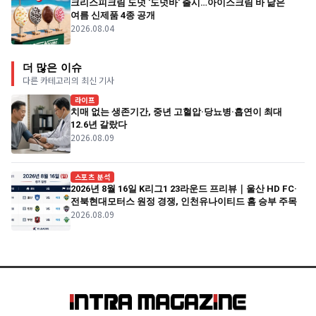
크리스피크림 도넛 '도넛바' 출시…아이스크림 바 닮은
여름 신제품 4종 공개
2026.08.04
더 많은 이슈
다른 카테고리의 최신 기사
라이프
치매 없는 생존기간, 중년 고혈압·당뇨병·흡연이 최대
12.6년 갈랐다
2026.08.09
스포츠 분석
2026년 8월 16일 K리그1 23라운드 프리뷰｜울산 HD FC·
전북현대모터스 원정 경쟁, 인천유나이티드 홈 승부 주목
2026.08.09