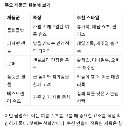
주요 제품군 한눈에 보기
제품군
특징
추천 스타일
가볍고 캐주얼한 여
휴가룩, 데님 쇼츠, 원
플립플랍
름 슈즈
피스
피셔맨 샌
발을 감싸는 안정적
데일리룩, 캐주얼 출근
들
인 디자인
룩
샌들보다 단정한 무
슬랙스, 미니멀룩, 오피
로퍼
드
스 캐주얼
플랫폼 샌
굽 높이와 착화감을
키높이 효과, 여름 데일
들
함께 고려
리룩
베스트셀
실패 확률 낮은 기본템
기존 인기 제품 중심
러 슈즈
선택
이번 팝업스토어는 여름 슈즈를 고를 때 중요한 요소를 직접 확
인하기 좋다. 첫째는 착화감이다. 쿠션 인솔이 적용된 제품은 실