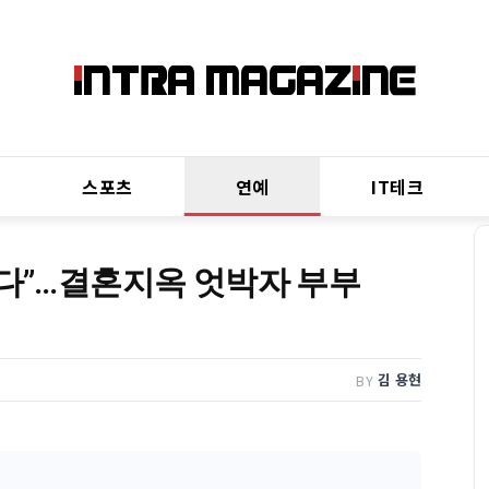
스포츠
연예
IT테크
된다”…결혼지옥 엇박자 부부
김 용현
BY