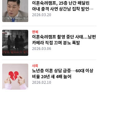
이혼숙려캠프, 25층 난간 매달린
아내 충격 사연 상간남 집착 발언에
스튜디오 정적
2026.03.20
연예
이혼숙려캠프 촬영 중단 사태...남편
카메라 직접 끄며 분노 폭발
2026.03.06
사회
노년층 이혼 상담 급증…60대 이상
비율 20년 새 4배 늘어
2026.02.10