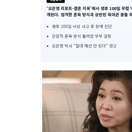
‘오은영 리포트-결혼 지옥’에서 생후 100일 무렵
기
개된다. 엄격한 훈육 방식과 상반된 육아관 충돌 
사
생후 100일 낙상 사고 후 장애 진단
핵
강압적 훈육 방식 둘러싼 부부 갈등
심
오은영 박사 “절대 해선 안 된다” 경고
요
약