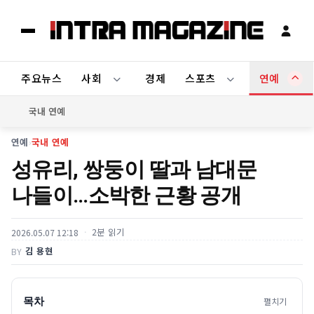
주요뉴스
사회
경제
스포츠
연예
국내 연예
연예
›
국내 연예
성유리, 쌍둥이 딸과 남대문
나들이…소박한 근황 공개
2분 읽기
2026.05.07 12:18
김 용현
BY
목차
펼치기