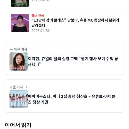
국내 연예
“13남매 장녀 클래스” 남보라, 슈돌 MC 등장하자 분위기
달라졌다
2026.04.28
← 이전 기사
이지현, 쥬얼리 탈퇴 심경 고백 “헬기 행사 보며 수익 궁
금했다”
다음 기사 →
베이비몬스터, 미니 3집 흥행 청신호…유튜브·아이튠
즈 정상 석권
이어서 읽기