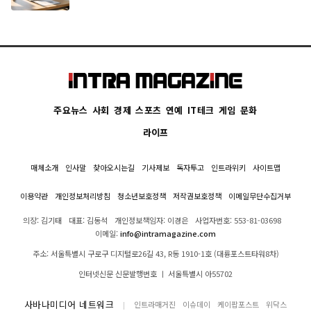
주요뉴스
사회
경제
스포츠
연예
IT테크
게임
문화
라이프
매체소개
인사말
찾아오시는길
기사제보
독자투고
인트라위키
사이트맵
이용약관
개인정보처리방침
청소년보호정책
저작권보호정책
이메일무단수집거부
의장: 김기태
대표: 김동석
개인정보책임자: 이경은
사업자번호: 553-81-03698
이메일:
info@intramagazine.com
주소: 서울특별시 구로구 디지털로26길 43, R동 1910-1호 (대륭포스트타워8차)
인터넷신문 신문발행번호 ㅣ 서울특별시 아55702
사바나미디어 네트워크
인트라매거진
이슈데이
케이팝포스트
위닥스