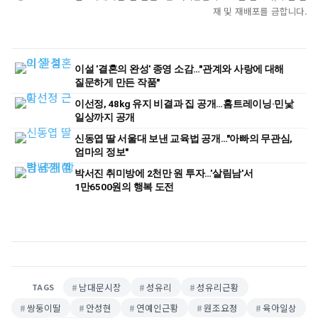
재 및 재배포를 금합니다.
이설 '결혼의 완성' 종영 소감…"관계와 사랑에 대해
질문하게 만든 작품"
이선정, 48kg 유지 비결과 집 공개…홈트레이닝·민낯
일상까지 공개
신동엽 딸 서울대 보낸 교육법 공개…"아빠의 무관심,
엄마의 정보"
박서진 취미방에 2천만 원 투자…'살림남'서
1만6500원의 행복 도전
남대문시장
성유리
성유리근황
TAGS
쌍둥이딸
안성현
연예인근황
원조요정
육아일상