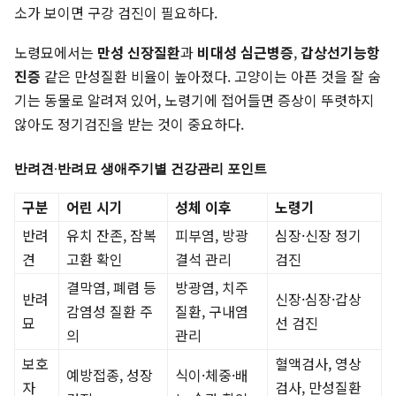
소가 보이면 구강 검진이 필요하다.
노령묘에서는
만성 신장질환
과
비대성 심근병증
,
갑상선기능항
진증
같은 만성질환 비율이 높아졌다. 고양이는 아픈 것을 잘 숨
기는 동물로 알려져 있어, 노령기에 접어들면 증상이 뚜렷하지
않아도 정기검진을 받는 것이 중요하다.
반려견·반려묘 생애주기별 건강관리 포인트
구분
어린 시기
성체 이후
노령기
반려
유치 잔존, 잠복
피부염, 방광
심장·신장 정기
견
고환 확인
결석 관리
검진
결막염, 폐렴 등
방광염, 치주
반려
신장·심장·갑상
감염성 질환 주
질환, 구내염
묘
선 검진
의
관리
보호
혈액검사, 영상
예방접종, 성장
식이·체중·배
자
검사, 만성질환