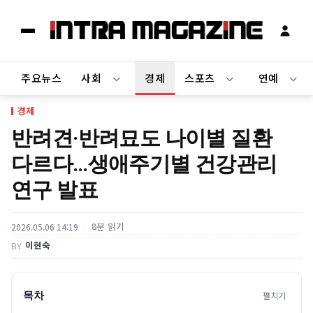
주요뉴스
사회
경제
스포츠
연예
경제
반려견·반려묘도 나이별 질환
다르다…생애주기별 건강관리
연구 발표
8분 읽기
2026.05.06 14:19
이현숙
BY
목차
펼치기