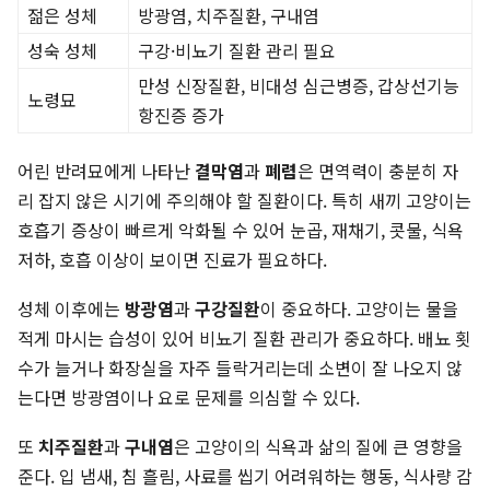
젊은 성체
방광염, 치주질환, 구내염
성숙 성체
구강·비뇨기 질환 관리 필요
만성 신장질환, 비대성 심근병증, 갑상선기능
노령묘
항진증 증가
어린 반려묘에게 나타난
결막염
과
폐렴
은 면역력이 충분히 자
리 잡지 않은 시기에 주의해야 할 질환이다. 특히 새끼 고양이는
호흡기 증상이 빠르게 악화될 수 있어 눈곱, 재채기, 콧물, 식욕
저하, 호흡 이상이 보이면 진료가 필요하다.
성체 이후에는
방광염
과
구강질환
이 중요하다. 고양이는 물을
적게 마시는 습성이 있어 비뇨기 질환 관리가 중요하다. 배뇨 횟
수가 늘거나 화장실을 자주 들락거리는데 소변이 잘 나오지 않
는다면 방광염이나 요로 문제를 의심할 수 있다.
또
치주질환
과
구내염
은 고양이의 식욕과 삶의 질에 큰 영향을
준다. 입 냄새, 침 흘림, 사료를 씹기 어려워하는 행동, 식사량 감