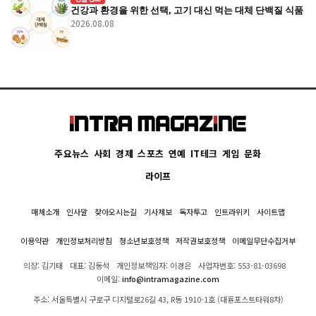
건강과 환경을 위한 선택, 고기 대신 먹는 대체 단백질 식품
2026.08.08
주요뉴스
사회
경제
스포츠
연예
IT테크
게임
문화
라이프
매체소개
인사말
찾아오시는길
기사제보
독자투고
인트라위키
사이트맵
이용약관
개인정보처리방침
청소년보호정책
저작권보호정책
이메일무단수집거부
의장: 김기태
대표: 김동석
개인정보책임자: 이경은
사업자번호: 553-81-03698
이메일:
info@intramagazine.com
주소: 서울특별시 구로구 디지털로26길 43, R동 1910-1호 (대륭포스트타워8차)