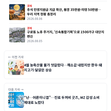
경제
추석 민생지원금 지급 확산, 통영 35만원·의령 50만원…
우리 지역 현황 총정리
2026.08.06
경제
구로동 노후 주거지, '신속통합기획'으로 1500가구 대단지
변신
2026.08.05
← 이전 기사
4월 농축산물 물가 엇갈렸다…채소값 내렸지만 한우·돼
지고기·달걀은 상승
다음 기사 →
“난…어른이니껍”…진로 두꺼비 굿즈, MZ 감성 소비
제대로 노렸다