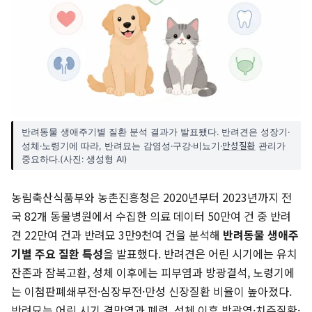
반려동물 생애주기별 질환 분석 결과가 발표됐다. 반려견은 성장기·
만성질환
성체·노령기에 따라, 반려묘는 감염성·구강·비뇨기·
관리가
중요하다.(사진: 생성형 AI)
농림축산식품부와 농촌진흥청은 2020년부터 2023년까지 전
국 82개 동물병원에서 수집한 의료 데이터 50만여 건 중 반려
견 22만여 건과 반려묘 3만9천여 건을 분석해
반려동물 생애주
기별 주요 질환 특성
을 발표했다. 반려견은 어린 시기에는 유치
잔존과 잠복고환, 성체 이후에는 피부염과 방광결석, 노령기에
는 이첨판폐쇄부전·심장부전·만성 신장질환 비율이 높아졌다.
반려묘는 어린 시기 결막염과 폐렴, 성체 이후 방광염·치주질환·