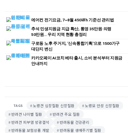
에어컨 전기요금, 7~8월 450㎾h 기준선 관리법
추석 민생지원금 지급 확산, 통영 35만원·의령
50만원… 우리 지역 현황 총정리
구로동 노후 주거지, '신속통합기획'으로 1500가구
대단지 변신
카카오페이 AI코치 베타 출시, 소비 분석부터 지원금
안내까지
노령견 심장질환 신장질환
노령묘 만성 신장질환
TAGS
반려견 나이별 질환
반려견 주요 질환
반려견 피부염 방광결석
반려동물 건강관리
반려동물 보험상품 개발
반려동물 생애주기별 질환