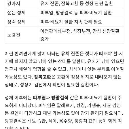
강아지
유치 잔존, 잠복고환 등 성장 관련 질환
젊은 성체
피부염, 방광결석 등 피부·비뇨기 질환
성숙 성체
피부·비뇨기 질환 지속 관리 필요
이첨판폐쇄부전, 심장부전, 만성 신장질환
노령견
증가
어린 반려견에게 많이 나타난
유치 잔존
은 젖니가 빠져야 할 시
기에 빠지지 않고 남아 있는 상태를 말한다. 유치가 남아 있으면
영구치 배열에 영향을 줄 수 있고, 치석이나 잇몸 문제로 이어질
가능성도 있다.
잠복고환
은 고환이 정상 위치로 내려오지 않는
상태로, 성장기 검진에서 확인이 필요한 질환이다.
성체 이후에는
피부염
과
방광결석
같은 피부·비뇨기 질환이 주
요하게 나타났다. 피부염은 알레르기, 환경, 기생충, 세균 감염
등 원인이 다양하고 재발 가능성도 있어 장기 관리가 필요하다.
방광결석은 배뇨 습관, 식이, 음수량, 품종적 요인 등이 함께 작
용할 수 있다.