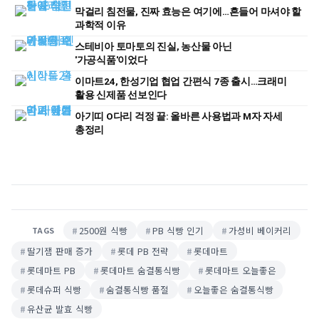
막걸리 침전물, 진짜 효능은 여기에…흔들어 마셔야 할
과학적 이유
스테비아 토마토의 진실, 농산물 아닌
'가공식품'이었다
이마트24, 한성기업 협업 간편식 7종 출시…크래미
활용 신제품 선보인다
아기띠 O다리 걱정 끝: 올바른 사용법과 M자 자세
총정리
2500원 식빵
PB 식빵 인기
가성비 베이커리
TAGS
딸기잼 판매 증가
롯데 PB 전략
롯데마트
롯데마트 PB
롯데마트 숨결통식빵
롯데마트 오늘좋은
롯데슈퍼 식빵
숨결통식빵 품절
오늘좋은 숨결통식빵
유산균 발효 식빵