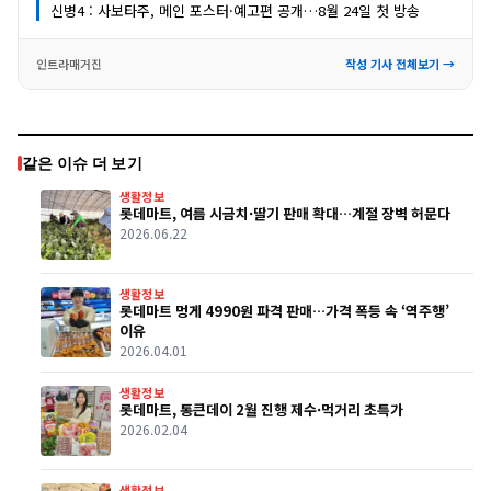
신병4 : 사보타주, 메인 포스터·예고편 공개…8월 24일 첫 방송
인트라매거진
작성 기사 전체보기 →
같은 이슈 더 보기
생활정보
롯데마트, 여름 시금치·딸기 판매 확대…계절 장벽 허문다
2026.06.22
생활정보
롯데마트 멍게 4990원 파격 판매…가격 폭등 속 ‘역주행’
이유
2026.04.01
생활정보
롯데마트, 통큰데이 2월 진행 제수·먹거리 초특가
2026.02.04
생활정보