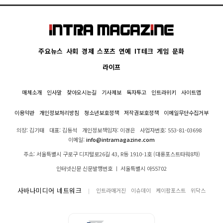
주요뉴스
사회
경제
스포츠
연예
IT테크
게임
문화
라이프
매체소개
인사말
찾아오시는길
기사제보
독자투고
인트라위키
사이트맵
이용약관
개인정보처리방침
청소년보호정책
저작권보호정책
이메일무단수집거부
의장: 김기태
대표: 김동석
개인정보책임자: 이경은
사업자번호: 553-81-03698
이메일:
info@intramagazine.com
주소: 서울특별시 구로구 디지털로26길 43, R동 1910-1호 (대륭포스트타워8차)
인터넷신문 신문발행번호 ㅣ 서울특별시 아55702
사바나미디어 네트워크
인트라매거진
이슈데이
케이팝포스트
위닥스