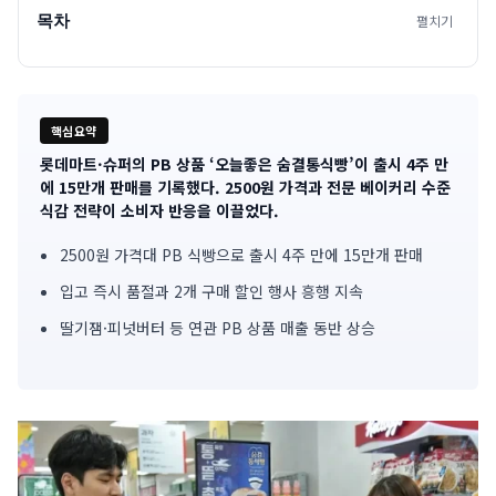
목차
펼치기
핵심요약
롯데마트·슈퍼의 PB 상품 ‘오늘좋은 숨결통식빵’이 출시 4주 만
기
에 15만개 판매를 기록했다. 2500원 가격과 전문 베이커리 수준
식감 전략이 소비자 반응을 이끌었다.
사
2500원 가격대 PB 식빵으로 출시 4주 만에 15만개 판매
핵
입고 즉시 품절과 2개 구매 할인 행사 흥행 지속
심
딸기잼·피넛버터 등 연관 PB 상품 매출 동반 상승
요
약