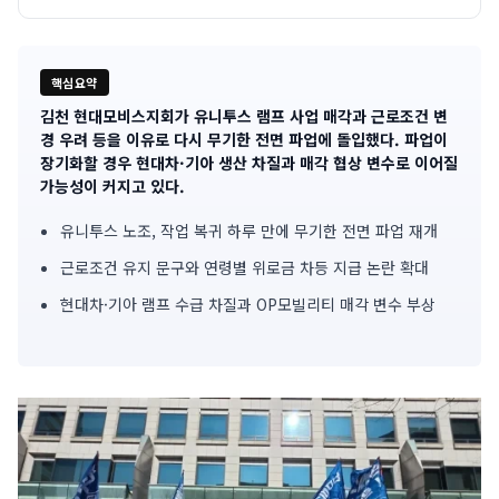
핵심요약
김천 현대모비스지회가 유니투스 램프 사업 매각과 근로조건 변
기
경 우려 등을 이유로 다시 무기한 전면 파업에 돌입했다. 파업이
장기화할 경우 현대차·기아 생산 차질과 매각 협상 변수로 이어질
사
가능성이 커지고 있다.
핵
유니투스 노조, 작업 복귀 하루 만에 무기한 전면 파업 재개
심
근로조건 유지 문구와 연령별 위로금 차등 지급 논란 확대
요
현대차·기아 램프 수급 차질과 OP모빌리티 매각 변수 부상
약