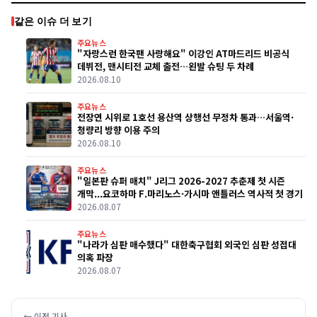
같은 이슈 더 보기
주요뉴스
"자랑스런 한국팬 사랑해요" 이강인 AT마드리드 비공식
데뷔전, 맨시티전 교체 출전…왼발 슈팅 두 차례
2026.08.10
주요뉴스
전장연 시위로 1호선 용산역 상행선 무정차 통과…서울역·
청량리 방향 이용 주의
2026.08.10
주요뉴스
"일본판 슈퍼 매치" J리그 2026-2027 추춘제 첫 시즌
개막...요코하마 F.마리노스·가시마 앤틀러스 역사적 첫 경기
2026.08.07
주요뉴스
"나라가 심판 매수했다" 대한축구협회 외국인 심판 성접대
의혹 파장
2026.08.07
← 이전 기사