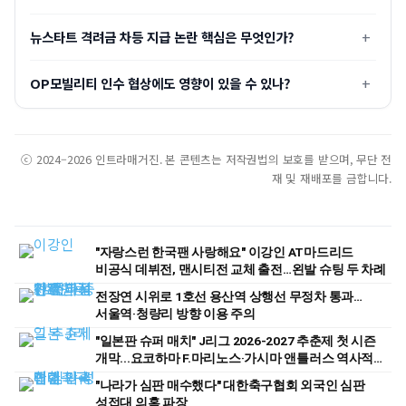
뉴스타트 격려금 차등 지급 논란 핵심은 무엇인가?
OP모빌리티 인수 협상에도 영향이 있을 수 있나?
ⓒ 2024–2026 인트라매거진. 본 콘텐츠는 저작권법의 보호를 받으며, 무단 전
재 및 재배포를 금합니다.
"자랑스런 한국팬 사랑해요" 이강인 AT마드리드
비공식 데뷔전, 맨시티전 교체 출전…왼발 슈팅 두 차례
전장연 시위로 1호선 용산역 상행선 무정차 통과…
서울역·청량리 방향 이용 주의
"일본판 슈퍼 매치" J리그 2026-2027 추춘제 첫 시즌
개막...요코하마 F.마리노스·가시마 앤틀러스 역사적
첫 경기
"나라가 심판 매수했다" 대한축구협회 외국인 심판
성접대 의혹 파장