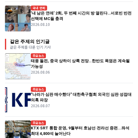
국내 연예
'내 남은 연애' 2회, 두 번째 시간의 방 열린다…서로빈 반전
선택에 MC들 충격
2026.08.10
같은 주제의 인기글
같은 주제를 다룬 인기 기사
주요뉴스
태풍 돌핀, 중국 상하이 상륙 전망…한반도 폭염은 계속될
가능성
2026.08.06
주요뉴스
"나라가 심판 매수했다" 대한축구협회 외국인 심판 성접대
의혹 파장
2026.08.07
주요뉴스
KTX·SRT 통합 운영, 9월부터 호남선·전라선 증편...좌석
최대 4,800석 늘어난다