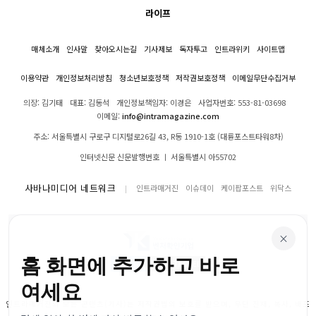
라이프
매체소개
인사말
찾아오시는길
기사제보
독자투고
인트라위키
사이트맵
이용약관
개인정보처리방침
청소년보호정책
저작권보호정책
이메일무단수집거부
의장: 김기태
대표: 김동석
개인정보책임자: 이경은
사업자번호: 553-81-03698
이메일:
info@intramagazine.com
주소: 서울특별시 구로구 디지털로26길 43, R동 1910-1호 (대륭포스트타워8차)
인터넷신문 신문발행번호 ㅣ 서울특별시 아55702
사바나미디어 네트워크
인트라매거진
이슈데이
케이팝포스트
위닥스
×
홈 화면에 추가하고 바로
여세요
인트라매거진의 모든 콘텐츠(기사)는 저작권법의 보호를 받으며, 무단 전재, 복사, 배포