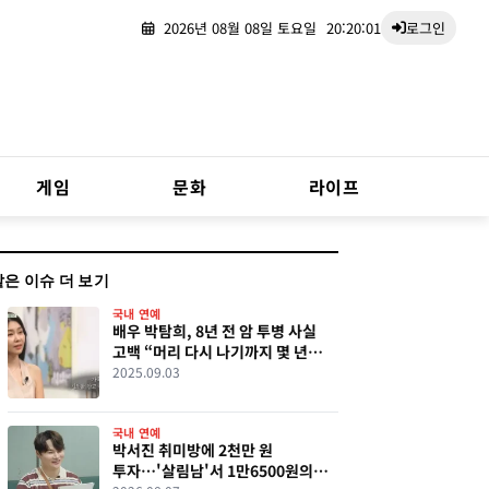
2026년 08월 08일 토요일
20:20:02
로그인
게임
문화
라이프
같은 이슈 더 보기
국내 연예
배우 박탐희, 8년 전 암 투병 사실
고백 “머리 다시 나기까지 몇 년
걸렸다”
2025.09.03
국내 연예
박서진 취미방에 2천만 원
투자…'살림남'서 1만6500원의