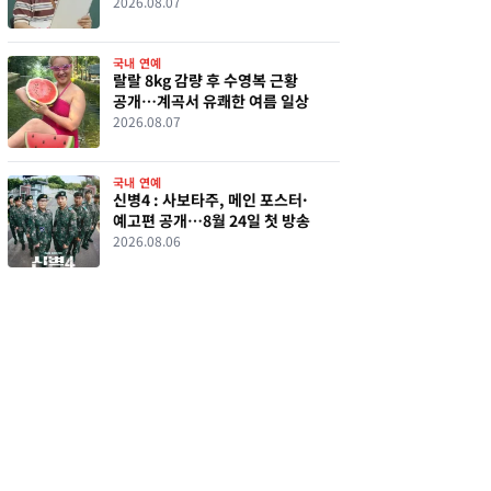
행복 도전
2026.08.07
국내 연예
랄랄 8kg 감량 후 수영복 근황
공개…계곡서 유쾌한 여름 일상
2026.08.07
국내 연예
신병4 : 사보타주, 메인 포스터·
예고편 공개…8월 24일 첫 방송
2026.08.06