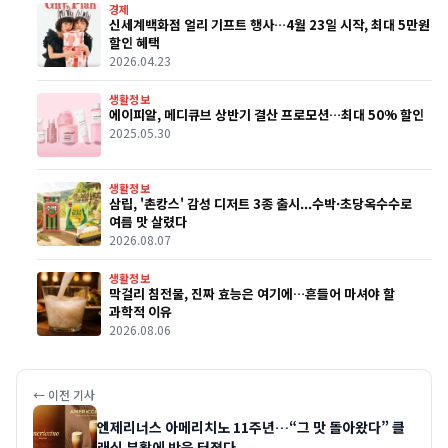
경제
신세계백화점 얼리 기프트 행사…4월 23일 시작, 최대 5만원
할인 혜택
2026.04.23
생활정보
에이피알, 메디큐브 상반기 결산 프로모션…최대 50% 할인
2025.05.30
생활정보
삼립, '촌캉스' 감성 디저트 3종 출시...수박·초당옥수수로
여름 맛 살렸다
2026.08.07
생활정보
막걸리 침전물, 진짜 효능은 여기에…흔들어 마셔야 할
과학적 이유
2026.08.06
← 이전 기사
엔제리너스 아메리치노 11주년…“그 맛 돌아왔다” 클
래식 부활에 반응 터졌다