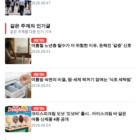
2026.08.07
같은 주제의 인기글
같은 주제를 다룬 인기 기사
생활정보
여름철 노년층 탈수가 더 위험한 이유, 둔해진 '갈증' 신호
2026.08.01
생활정보
여름밤 숙면의 비결, 땀·세제 찌꺼기 없애는 '식초 세탁법'
2026.08.02
생활정보
크리스피크림 도넛 '도넛바' 출시…아이스크림 바 닮은
여름 신제품 4종 공개
2026.08.04