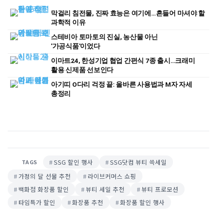
막걸리 침전물, 진짜 효능은 여기에…흔들어 마셔야 할
과학적 이유
스테비아 토마토의 진실, 농산물 아닌
'가공식품'이었다
이마트24, 한성기업 협업 간편식 7종 출시…크래미
활용 신제품 선보인다
아기띠 O다리 걱정 끝: 올바른 사용법과 M자 자세
총정리
SSG 할인 행사
SSG닷컴 뷰티 쓱세일
TAGS
가정의 달 선물 추천
라이브커머스 쇼핑
백화점 화장품 할인
뷰티 세일 추천
뷰티 프로모션
타임특가 할인
화장품 추천
화장품 할인 행사