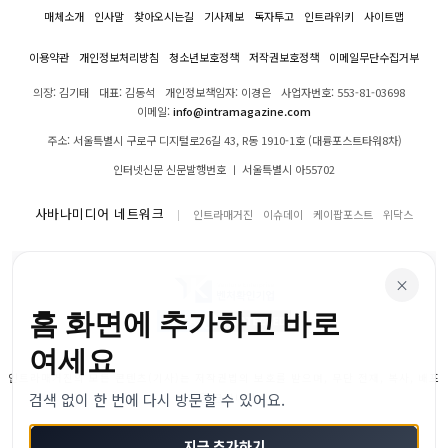
매체소개
인사말
찾아오시는길
기사제보
독자투고
인트라위키
사이트맵
이용약관
개인정보처리방침
청소년보호정책
저작권보호정책
이메일무단수집거부
의장: 김기태
대표: 김동석
개인정보책임자: 이경은
사업자번호: 553-81-03698
이메일:
info@intramagazine.com
주소: 서울특별시 구로구 디지털로26길 43, R동 1910-1호 (대륭포스트타워8차)
인터넷신문 신문발행번호 ㅣ 서울특별시 아55702
사바나미디어 네트워크
인트라매거진
이슈데이
케이팝포스트
위닥스
×
홈 화면에 추가하고 바로
여세요
인트라매거진의 모든 콘텐츠(기사)는 저작권법의 보호를 받으며, 무단 전재, 복사, 배포
검색 없이 한 번에 다시 방문할 수 있어요.
등을 금합니다.
© 2024–2026 인트라매거진. All Rights Reserved
지금 추가하기