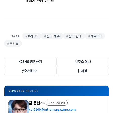
5경기 관전 포인트
K리그1
전북 제주
전북 현대
제주 SK
TAGS
프리뷰
SNS 공유하기
주소 복사
댓글보기
저장
REPORTER PROFILE
김 용현
기자
스포츠 분야 전문
kor3100@intramagazine.com