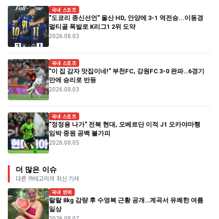
국내 스포츠
"도쿄리 종신선언" 울산 HD, 안양에 3-1 역전승...이동경
멀티골 폭발로 K리그1 2위 도약
2026.08.03
국내 스포츠
"이 집 감자 맛집이네!" 부천FC, 강원FC 3-0 완파…6경기
만에 승리로 반등
2026.08.03
국내 스포츠
"정정용 나가" 전북 현대, 오베르단 이적 J1 오카야마행
임박 중원 공백 불가피
2026.08.05
더 많은 이슈
다른 카테고리의 최신 기사
국내 연예
랄랄 8kg 감량 후 수영복 근황 공개…계곡서 유쾌한 여름
일상
2026.08.07