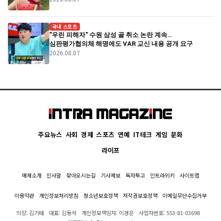
국내 스포츠
"우린 피해자" 수원 삼성 골 취소 논란 계속…
심판평가협의체 해명에도 VAR 교신 내용 공개 요구
2026.08.07
주요뉴스
사회
경제
스포츠
연예
IT테크
게임
문화
라이프
매체소개
인사말
찾아오시는길
기사제보
독자투고
인트라위키
사이트맵
이용약관
개인정보처리방침
청소년보호정책
저작권보호정책
이메일무단수집거부
의장: 김기태
대표: 김동석
개인정보책임자: 이경은
사업자번호: 553-81-03698