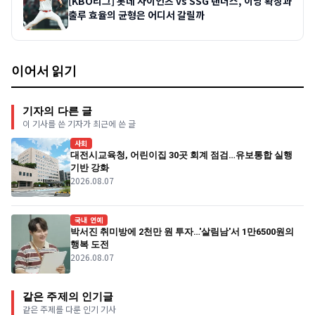
[KBO리그] 롯데 자이언츠 vs SSG 랜더스, 이닝 확장과
출루 효율의 균형은 어디서 갈릴까
이어서 읽기
기자의 다른 글
이 기사를 쓴 기자가 최근에 쓴 글
사회
대전시교육청, 어린이집 30곳 회계 점검…유보통합 실행
기반 강화
2026.08.07
국내 연예
박서진 취미방에 2천만 원 투자…'살림남'서 1만6500원의
행복 도전
2026.08.07
같은 주제의 인기글
같은 주제를 다룬 인기 기사