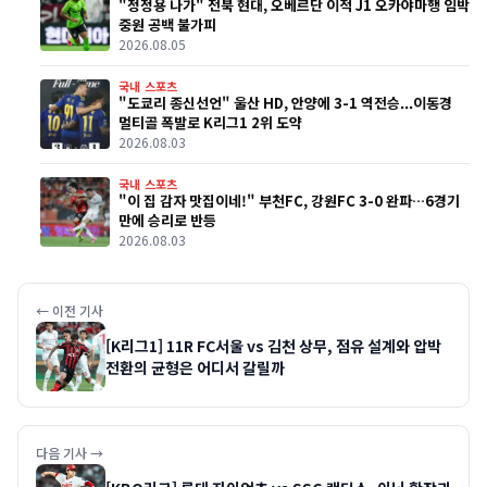
"정정용 나가" 전북 현대, 오베르단 이적 J1 오카야마행 임박
중원 공백 불가피
2026.08.05
국내 스포츠
"도쿄리 종신선언" 울산 HD, 안양에 3-1 역전승...이동경
멀티골 폭발로 K리그1 2위 도약
2026.08.03
국내 스포츠
"이 집 감자 맛집이네!" 부천FC, 강원FC 3-0 완파…6경기
만에 승리로 반등
2026.08.03
← 이전 기사
[K리그1] 11R FC서울 vs 김천 상무, 점유 설계와 압박
전환의 균형은 어디서 갈릴까
다음 기사 →