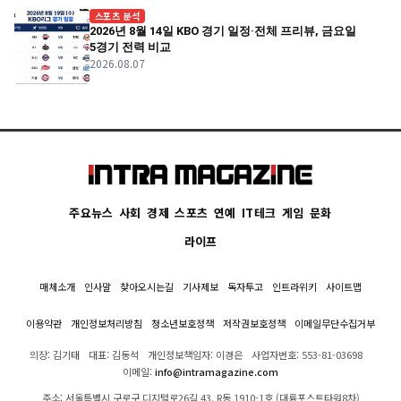
스포츠 분석
2026년 8월 14일 KBO 경기 일정·전체 프리뷰, 금요일
5경기 전력 비교
2026.08.07
주요뉴스
사회
경제
스포츠
연예
IT테크
게임
문화
라이프
매체소개
인사말
찾아오시는길
기사제보
독자투고
인트라위키
사이트맵
이용약관
개인정보처리방침
청소년보호정책
저작권보호정책
이메일무단수집거부
의장: 김기태
대표: 김동석
개인정보책임자: 이경은
사업자번호: 553-81-03698
이메일:
info@intramagazine.com
주소: 서울특별시 구로구 디지털로26길 43, R동 1910-1호 (대륭포스트타워8차)