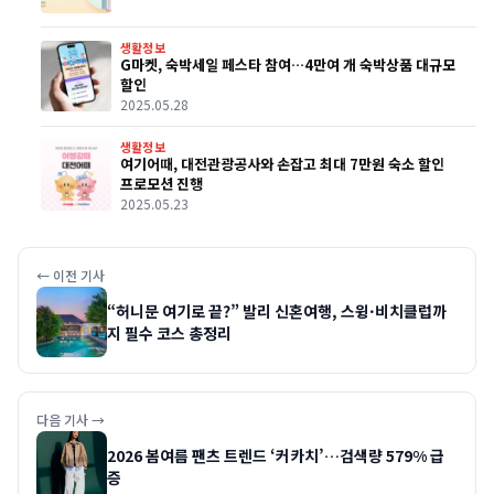
생활정보
G마켓, 숙박세일 페스타 참여…4만여 개 숙박상품 대규모
할인
2025.05.28
생활정보
여기어때, 대전관광공사와 손잡고 최대 7만원 숙소 할인
프로모션 진행
2025.05.23
← 이전 기사
“허니문 여기로 끝?” 발리 신혼여행, 스윙·비치클럽까
지 필수 코스 총정리
다음 기사 →
2026 봄여름 팬츠 트렌드 ‘커카치’…검색량 579% 급
증