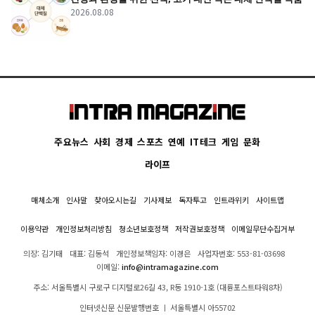
2026.08.08
주요뉴스
사회
경제
스포츠
연예
IT테크
게임
문화
라이프
매체소개
인사말
찾아오시는길
기사제보
독자투고
인트라위키
사이트맵
이용약관
개인정보처리방침
청소년보호정책
저작권보호정책
이메일무단수집거부
의장: 김기태
대표: 김동석
개인정보책임자: 이경은
사업자번호: 553-81-03698
이메일:
info@intramagazine.com
주소: 서울특별시 구로구 디지털로26길 43, R동 1910-1호 (대륭포스트타워8차)
인터넷신문 신문발행번호 ㅣ 서울특별시 아55702