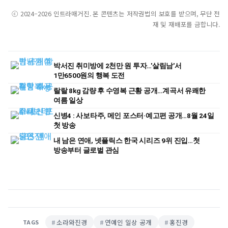
ⓒ 2024–2026 인트라매거진. 본 콘텐츠는 저작권법의 보호를 받으며, 무단 전
재 및 재배포를 금합니다.
박서진 취미방에 2천만 원 투자…'살림남'서
1만6500원의 행복 도전
랄랄 8kg 감량 후 수영복 근황 공개…계곡서 유쾌한
여름 일상
신병4 : 사보타주, 메인 포스터·예고편 공개…8월 24일
첫 방송
내 남은 연애, 넷플릭스 한국 시리즈 9위 진입…첫
방송부터 글로벌 관심
소라와진경
연예인 일상 공개
홍진경
TAGS