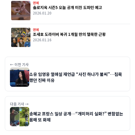
연예
솔로지옥 시즌5 오늘 공개 미친 도파민 예고
2026.01.20
연예
조세호 도라이버 복귀 1개월 만의 핼쑥한 근황
2026.01.16
← 이전 기사
소유 임영웅 열애설 재언급 “사진 하나가 불씨”…침묵
했던 진짜 이유
다음 기사 →
송혜교 프랑스 일상 공개…“개미허리 실화?” 변함없는
몸매 또 화제