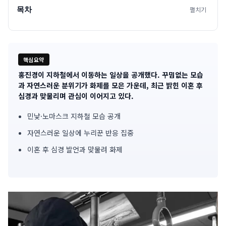
목차
펼치기
핵심요약
홍진경이 지하철에서 이동하는 일상을 공개했다. 꾸밈없는 모습
기
과 자연스러운 분위기가 화제를 모은 가운데, 최근 밝힌 이혼 후
심경과 맞물리며 관심이 이어지고 있다.
사
민낯·노마스크 지하철 모습 공개
핵
자연스러운 일상에 누리꾼 반응 집중
심
이혼 후 심경 발언과 맞물려 화제
요
약