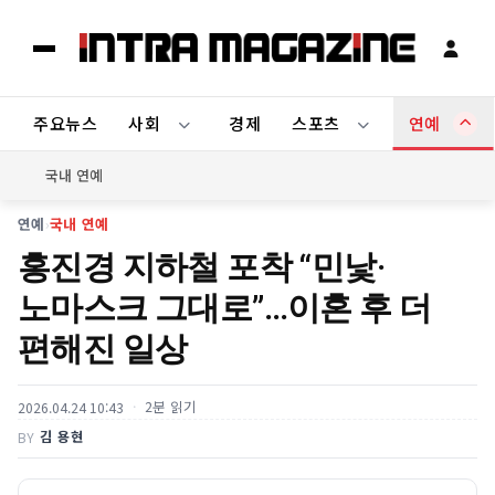
주요뉴스
사회
경제
스포츠
연예
국내 연예
연예
›
국내 연예
홍진경 지하철 포착 “민낯·
노마스크 그대로”…이혼 후 더
편해진 일상
2분 읽기
2026.04.24 10:43
김 용현
BY