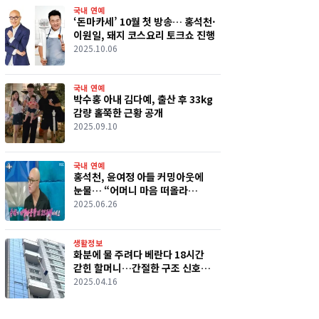
국내 연예
‘돈마카세’ 10월 첫 방송… 홍석천·
이원일, 돼지 코스요리 토크쇼 진행
2025.10.06
국내 연예
박수홍 아내 김다예, 출산 후 33kg
감량 홀쭉한 근황 공개
2025.09.10
국내 연예
홍석천, 윤여정 아들 커밍아웃에
눈물… “어머니 마음 떠올라
감사했다”
2025.06.26
생활정보
화분에 물 주려다 베란다 18시간
갇힌 할머니…간절한 구조 신호
통했다
2025.04.16