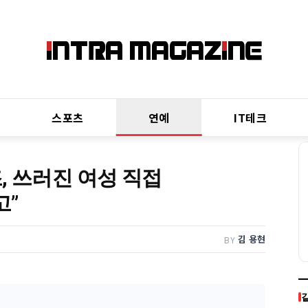
스포츠
연예
IT테크
, 쓰러진 여성 직접
고”
김 용현
BY