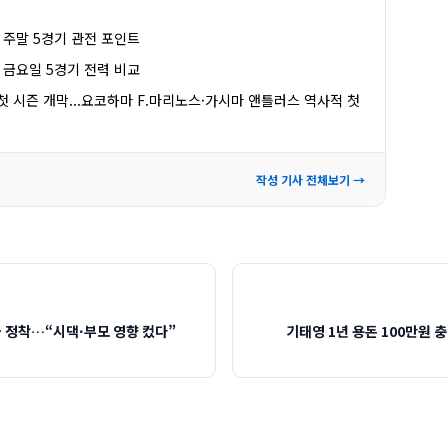
, 주말 5경기 관전 포인트
, 금요일 5경기 전력 비교
제 첫 시즌 개막...요코하마 F.마리노스·가시마 앤틀러스 역사적 첫
작성 기사 전체보기 →
국 정착…“시댁·부모 영향 컸다”
기태영 1년 용돈 100만원 