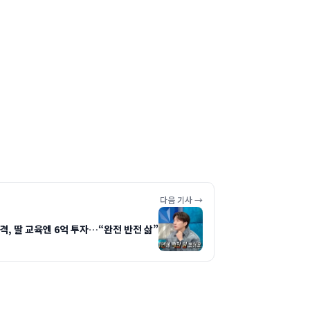
다음 기사 →
충격, 딸 교육엔 6억 투자…“완전 반전 삶”