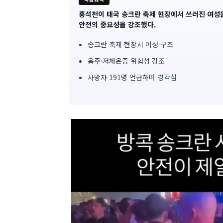
홍석천이 태국 송크란 축제 현장에서 쓰러진 여성
기
안전의 중요성을 강조했다.
사
송크란 축제 현장서 여성 구조
핵
음주·저체온증 위험성 강조
심
사망자 191명 언급하며 경각심
요
약