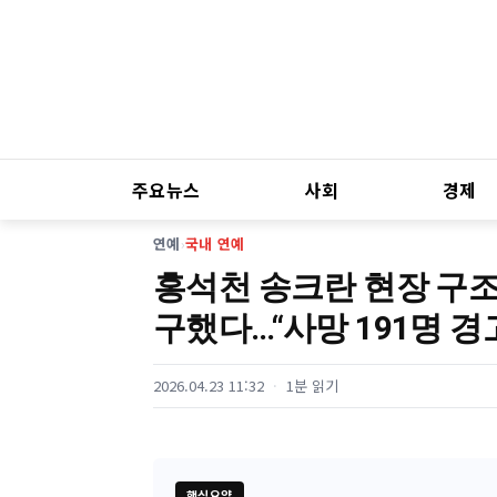
주요뉴스
사회
경제
연예
›
국내 연예
홍석천 송크란 현장 구조
구했다…“사망 191명 경
2026.04.23 11:32
1분 읽기
핵심요약