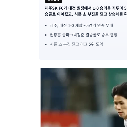
제주SK FC가 대전 원정에서 1-0 승리를 거두며
기
승골로 이어졌고, 시즌 초 부진을 딛고 상승세를 
사
제주, 대전 1-0 제압…5경기 연속 무패
핵
권창훈 돌파→박창준 결승골로 승부 결정
심
시즌 초 부진 딛고 리그 5위 도약
요
약