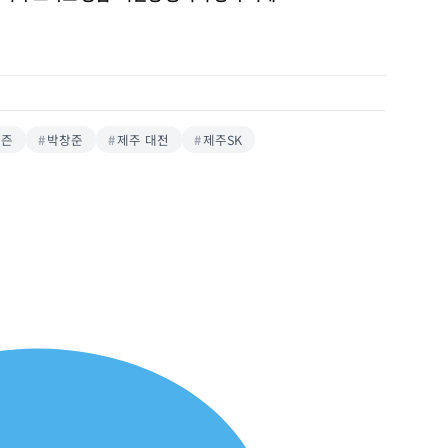
티즌
박창준
제주 대전
제주SK