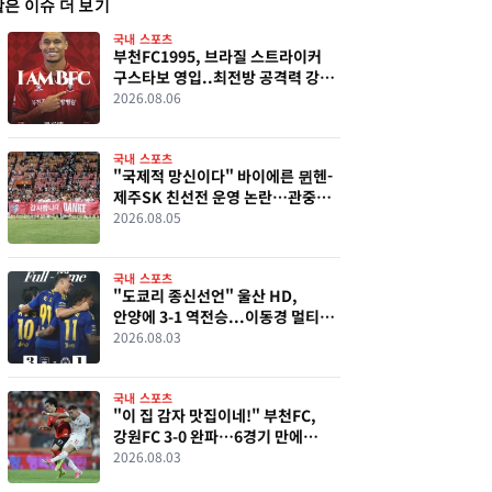
같은 이슈 더 보기
국내 스포츠
부천FC1995, 브라질 스트라이커
구스타보 영입..최전방 공격력 강화
기대
2026.08.06
국내 스포츠
"국제적 망신이다" 바이에른 뮌헨-
제주SK 친선전 운영 논란…관중
통제부터 행정까지 '총체적 혼선'
2026.08.05
국내 스포츠
"도쿄리 종신선언" 울산 HD,
안양에 3-1 역전승...이동경 멀티골
폭발로 K리그1 2위 도약
2026.08.03
국내 스포츠
"이 집 감자 맛집이네!" 부천FC,
강원FC 3-0 완파…6경기 만에
승리로 반등
2026.08.03