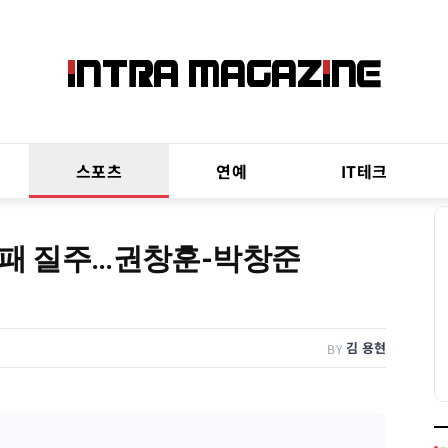
스포츠
연예
IT테크
무패 질주…권창훈-박창준
김 용현
BY