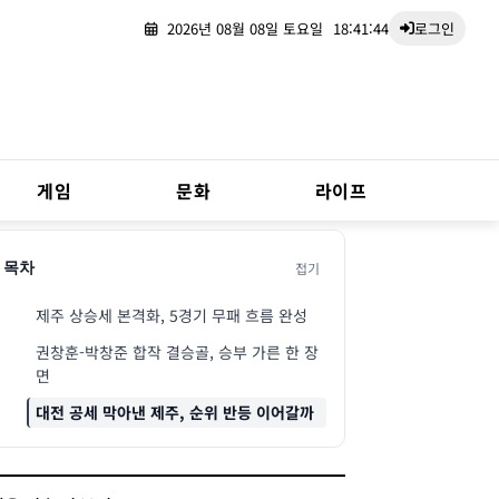
2026년 08월 08일 토요일
18:41:45
로그인
게임
문화
라이프
접기
목차
제주 상승세 본격화, 5경기 무패 흐름 완성
권창훈-박창준 합작 결승골, 승부 가른 한 장
면
대전 공세 막아낸 제주, 순위 반등 이어갈까