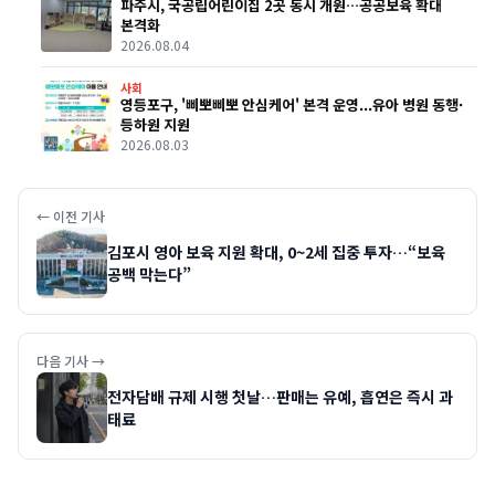
파주시, 국공립어린이집 2곳 동시 개원…공공보육 확대
본격화
2026.08.04
사회
영등포구, '삐뽀삐뽀 안심케어' 본격 운영...유아 병원 동행·
등하원 지원
2026.08.03
← 이전 기사
김포시 영아 보육 지원 확대, 0~2세 집중 투자…“보육
공백 막는다”
다음 기사 →
전자담배 규제 시행 첫날…판매는 유예, 흡연은 즉시 과
태료