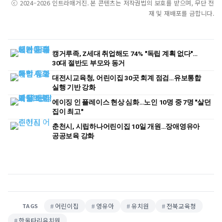
ⓒ 2024–2026 인트라매거진. 본 콘텐츠는 저작권법의 보호를 받으며, 무단 전
재 및 재배포를 금합니다.
캥거루족, Z세대 취업해도 74% "독립 계획 없다"…
30대 절반도 부모와 동거
대전시교육청, 어린이집 30곳 회계 점검…유보통합
실행 기반 강화
에이징 인 플레이스 현상 심화…노인 10명 중 7명 "살던
집이 최고"
춘천시, 시립하나어린이집 10일 개원…장애영유아
공공보육 강화
어린이집
영유아
유치원
전북교육청
TAGS
한울타리유치원