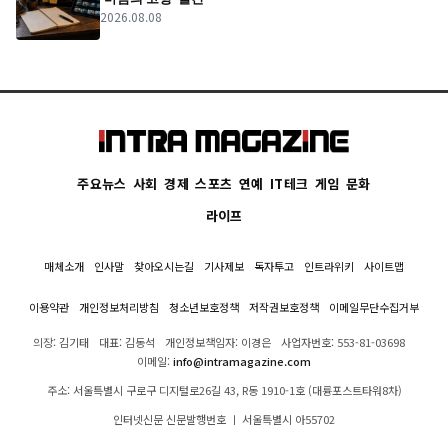
2026.08.08
주요뉴스
사회
경제
스포츠
연예
IT테크
게임
문화
라이프
매체소개
인사말
찾아오시는길
기사제보
독자투고
인트라위키
사이트맵
이용약관
개인정보처리방침
청소년보호정책
저작권보호정책
이메일무단수집거부
의장: 김기태
대표: 김동석
개인정보책임자: 이경은
사업자번호: 553-81-03698
이메일:
info@intramagazine.com
주소: 서울특별시 구로구 디지털로26길 43, R동 1910-1호 (대륭포스트타워8차)
인터넷신문 신문발행번호 ㅣ 서울특별시 아55702