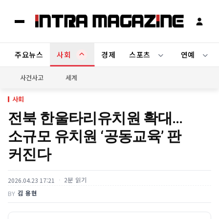
주요뉴스
사회
경제
스포츠
연예
사건사고
세계
사회
전북 한울타리유치원 확대…
소규모 유치원 ‘공동교육’ 판
커진다
2분 읽기
2026.04.23 17:21
김 용현
BY