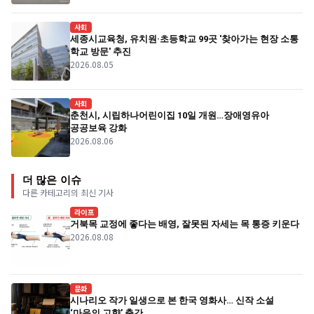
사회
세종시교육청, 유치원·초등학교 99곳 '찾아가는 현장 소통
학교 방문' 추진
2026.08.05
사회
춘천시, 시립하나어린이집 10일 개원…장애영유아
공공보육 강화
2026.08.06
더 많은 이슈
다른 카테고리의 최신 기사
라이프
거북목 교정에 좋다는 배영, 잘못된 자세는 목 통증 키운다
2026.08.08
문화
시나리오 작가 일생으로 본 한국 영화사… 신작 소설
‘마음의 고향’ 출간