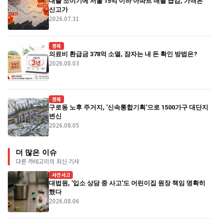
대출 조이기에 서울 15억 이하 아파트 매물 급감, 가격은
신고가
2026.07.31
경제
의료비 환급금 378억 소멸, 잠자는 내 돈 확인 방법은?
2026.08.03
경제
구로동 노후 주거지, '신속통합기획'으로 1500가구 대단지
변신
2026.08.05
더 많은 이슈
다른 카테고리의 최신 기사
사건사고
대법원, '입소 상담 중 사고'도 어린이집 원장 책임 명확히
했다
2026.08.06