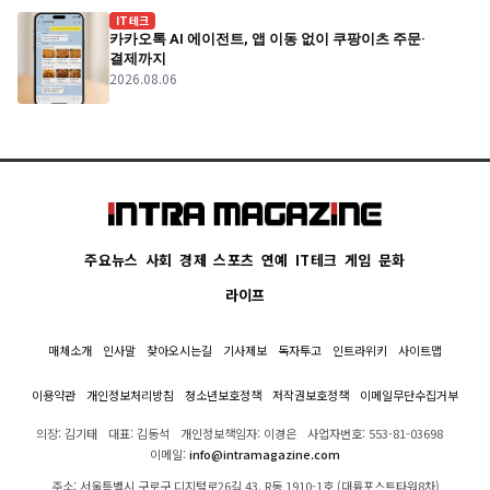
IT테크
카카오톡 AI 에이전트, 앱 이동 없이 쿠팡이츠 주문·
결제까지
2026.08.06
주요뉴스
사회
경제
스포츠
연예
IT테크
게임
문화
라이프
매체소개
인사말
찾아오시는길
기사제보
독자투고
인트라위키
사이트맵
이용약관
개인정보처리방침
청소년보호정책
저작권보호정책
이메일무단수집거부
의장: 김기태
대표: 김동석
개인정보책임자: 이경은
사업자번호: 553-81-03698
이메일:
info@intramagazine.com
주소: 서울특별시 구로구 디지털로26길 43, R동 1910-1호 (대륭포스트타워8차)