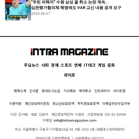
"우린 피해자" 수원 삼성 골 취소 논란 계속…
심판평가협의체 해명에도 VAR 교신 내용 공개 요구
2026.08.07
주요뉴스
사회
경제
스포츠
연예
IT테크
게임
문화
라이프
매체소개
인사말
찾아오시는길
기사제보
독자투고
인트라위키
사이트맵
이용약관
개인정보처리방침
청소년보호정책
저작권보호정책
이메일무단수집거부
의장: 김기태
대표: 김동석
개인정보책임자: 이경은
사업자번호: 553-81-03698
이메일:
info@intramagazine.com
주소: 서울특별시 구로구 디지털로26길 43, R동 1910-1호 (대륭포스트타워8차)
인터넷신문 신문발행번호 ㅣ 서울특별시 아55702