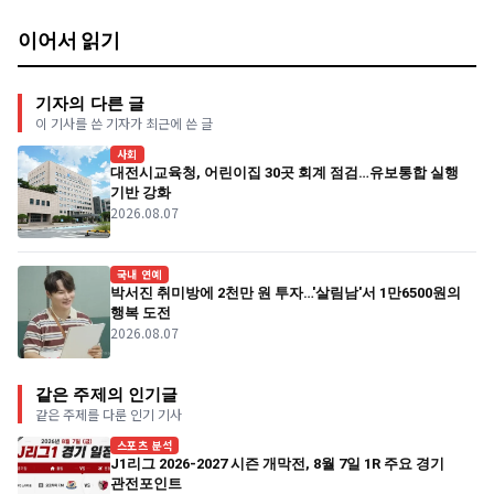
이어서 읽기
기자의 다른 글
이 기사를 쓴 기자가 최근에 쓴 글
사회
대전시교육청, 어린이집 30곳 회계 점검…유보통합 실행
기반 강화
2026.08.07
국내 연예
박서진 취미방에 2천만 원 투자…'살림남'서 1만6500원의
행복 도전
2026.08.07
같은 주제의 인기글
같은 주제를 다룬 인기 기사
스포츠 분석
J1리그 2026-2027 시즌 개막전, 8월 7일 1R 주요 경기
관전포인트