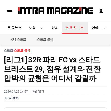
주요뉴스
사회
경제
스포츠
연예
국내 스포츠
스포츠 분석
스포츠
›
스포츠 분석
[리그1] 32R 파리 FC vs 스타드
브레스트 29, 점유 설계와 전환
압박의 균형은 어디서 갈릴까
2분 읽기
2026.04.27 14:57
김 용현
BY