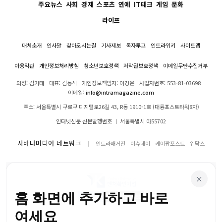
주요뉴스
사회
경제
스포츠
연예
IT테크
게임
문화
라이프
매체소개
인사말
찾아오시는길
기사제보
독자투고
인트라위키
사이트맵
이용약관
개인정보처리방침
청소년보호정책
저작권보호정책
이메일무단수집거부
의장: 김기태
대표: 김동석
개인정보책임자: 이경은
사업자번호: 553-81-03698
이메일:
info@intramagazine.com
주소: 서울특별시 구로구 디지털로26길 43, R동 1910-1호 (대륭포스트타워8차)
인터넷신문 신문발행번호 ㅣ 서울특별시 아55702
사바나미디어 네트워크
인트라매거진
이슈데이
케이팝포스트
위닥스
×
홈 화면에 추가하고 바로
여세요