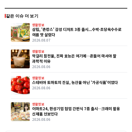
같은 이슈 더 보기
생활정보
삼립, '촌캉스' 감성 디저트 3종 출시...수박·초당옥수수로
여름 맛 살렸다
2026.08.07
생활정보
막걸리 침전물, 진짜 효능은 여기에…흔들어 마셔야 할
과학적 이유
2026.08.06
생활정보
스테비아 토마토의 진실, 농산물 아닌 '가공식품'이었다
2026.08.06
생활정보
이마트24, 한성기업 협업 간편식 7종 출시…크래미 활용
신제품 선보인다
2026.08.06