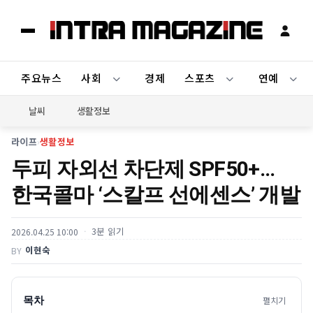
주요뉴스
사회
경제
스포츠
연예
날씨
생활정보
라이프
›
생활정보
두피 자외선 차단제 SPF50+…
한국콜마 ‘스칼프 선에센스’ 개발
3분 읽기
2026.04.25 10:00
이현숙
BY
목차
펼치기