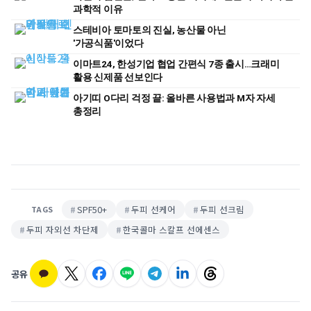
과학적 이유
스테비아 토마토의 진실, 농산물 아닌
'가공식품'이었다
이마트24, 한성기업 협업 간편식 7종 출시…크래미
활용 신제품 선보인다
아기띠 O다리 걱정 끝: 올바른 사용법과 M자 자세
총정리
SPF50+
두피 선케어
두피 선크림
TAGS
두피 자외선 차단제
한국콜마 스칼프 선에센스
공유