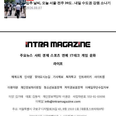
입추 날씨, 오늘 서울·전주 39도…내일 수도권·강원 소나기
2026.08.07
주요뉴스
사회
경제
스포츠
연예
IT테크
게임
문화
라이프
매체소개
인사말
찾아오시는길
기사제보
독자투고
인트라위키
사이트맵
이용약관
개인정보처리방침
청소년보호정책
저작권보호정책
이메일무단수집거부
의장: 김기태
대표: 김동석
개인정보책임자: 이경은
사업자번호: 553-81-03698
이메일:
info@intramagazine.com
주소: 서울특별시 구로구 디지털로26길 43, R동 1910-1호 (대륭포스트타워8차)