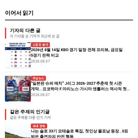
이어서 읽기
기자의 다른 글
이 기사를 쓴 기자가 최근에 쓴 글
스포츠 분석
2026년 8월 14일 KBO 경기 일정·전체 프리뷰, 금요일
5경기 전력 비교
2026.08.07
주요뉴스
"일본판 슈퍼 매치" J리그 2026-2027 추춘제 첫 시즌
개막...요코하마 F.마리노스·가시마 앤틀러스 역사적 첫
2026.08.07
경기
같은 주제의 인기글
같은 주제를 다룬 인기 기사
국내 연예
나는 솔로 33기 모태솔로 특집, 첫인상 몰표남 등장…0표
받은 출연자의 반전 행동