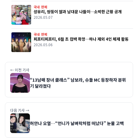
국내 연예
성유리, 쌍둥이 딸과 남대문 나들이…소박한 근황 공개
2026.05.07
국내 연예
피프티피프티, 6월 초 컴백 확정…하나 제외 4인 체제 활동
2026.05.06
← 이전 기사
“13남매 장녀 클래스” 남보라, 슈돌 MC 등장하자 분위
기 달라졌다
다음 기사 →
허안나 오열…“언니가 날벼락처럼 떠났다” 눈물 고백