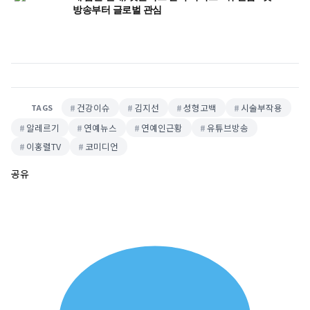
방송부터 글로벌 관심
건강이슈
김지선
성형고백
시술부작용
TAGS
알레르기
연예뉴스
연예인근황
유튜브방송
이홍렬TV
코미디언
공유