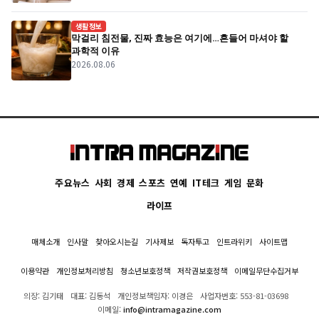
생활정보
막걸리 침전물, 진짜 효능은 여기에…흔들어 마셔야 할
과학적 이유
2026.08.06
주요뉴스
사회
경제
스포츠
연예
IT테크
게임
문화
라이프
매체소개
인사말
찾아오시는길
기사제보
독자투고
인트라위키
사이트맵
이용약관
개인정보처리방침
청소년보호정책
저작권보호정책
이메일무단수집거부
의장: 김기태
대표: 김동석
개인정보책임자: 이경은
사업자번호: 553-81-03698
이메일:
info@intramagazine.com