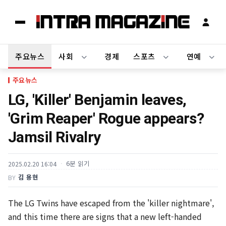
주요뉴스
사회
경제
스포츠
연예
주요뉴스
LG, 'Killer' Benjamin leaves,
'Grim Reaper' Rogue appears?
Jamsil Rivalry
6분 읽기
2025.02.20 16:04
김 용현
BY
The LG Twins have escaped from the 'killer nightmare',
and this time there are signs that a new left-handed