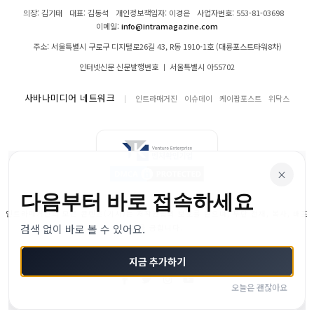
의장: 김기태
대표: 김동석
개인정보책임자: 이경은
사업자번호: 553-81-03698
이메일:
info@intramagazine.com
주소: 서울특별시 구로구 디지털로26길 43, R동 1910-1호 (대륭포스트타워8차)
인터넷신문 신문발행번호 ㅣ 서울특별시 아55702
사바나미디어 네트워크
인트라매거진
이슈데이
케이팝포스트
위닥스
×
다음부터 바로 접속하세요
인트라매거진의 모든 콘텐츠(기사)는 저작권법의 보호를 받으며, 무단 전재, 복사, 배포
검색 없이 바로 볼 수 있어요.
등을 금합니다.
© 2024–2026 인트라매거진. All Rights Reserved
지금 추가하기
오늘은 괜찮아요