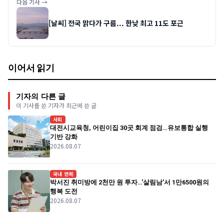
다음 기사 →
[날씨] 전국 맑다가 구름... 한낮 최고 11도 포근
이어서 읽기
기자의 다른 글
이 기사를 쓴 기자가 최근에 쓴 글
사회
대전시교육청, 어린이집 30곳 회계 점검…유보통합 실행
기반 강화
2026.08.07
국내 연예
박서진 취미방에 2천만 원 투자…'살림남'서 1만6500원의
행복 도전
2026.08.07