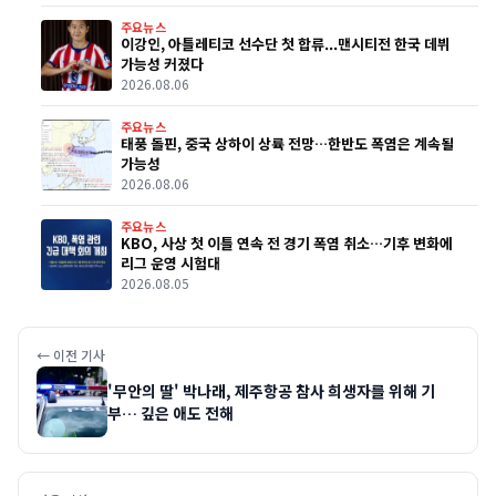
주요뉴스
이강인, 아틀레티코 선수단 첫 합류...맨시티전 한국 데뷔
가능성 커졌다
2026.08.06
주요뉴스
태풍 돌핀, 중국 상하이 상륙 전망…한반도 폭염은 계속될
가능성
2026.08.06
주요뉴스
KBO, 사상 첫 이틀 연속 전 경기 폭염 취소…기후 변화에
리그 운영 시험대
2026.08.05
← 이전 기사
'무안의 딸' 박나래, 제주항공 참사 희생자를 위해 기
부… 깊은 애도 전해