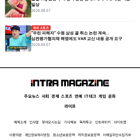
일상
2026.08.07
국내 스포츠
"우린 피해자" 수원 삼성 골 취소 논란 계속…
심판평가협의체 해명에도 VAR 교신 내용 공개 요구
2026.08.07
주요뉴스
사회
경제
스포츠
연예
IT테크
게임
문화
라이프
매체소개
인사말
찾아오시는길
기사제보
독자투고
인트라위키
사이트맵
이용약관
개인정보처리방침
청소년보호정책
저작권보호정책
이메일무단수집거부