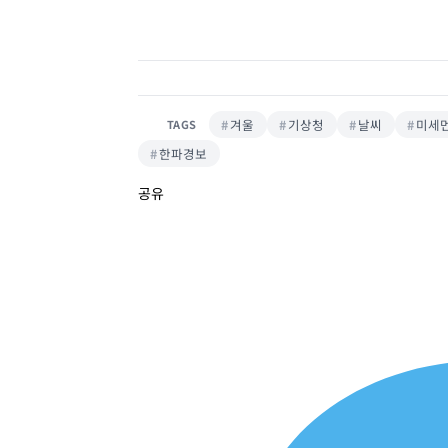
겨울
기상청
날씨
미세
TAGS
한파경보
공유