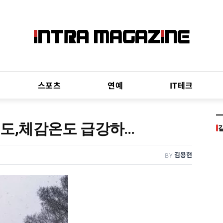
스포츠
연예
IT테크
13도,체감온도 급강하…
김용현
BY