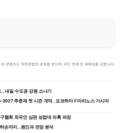
진. 본 콘텐츠는 저작권법의 보호를 받으며, 무단 전재 및 재배포를 금합니다.
9도…내일 수도권·강원 소나기
6-2027 추춘제 첫 시즌 개막...요코하마 F.마리노스·가시마
축구협회 외국인 심판 성접대 의혹 파장
고 하순까지…원인과 전망 분석