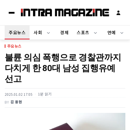
주요뉴스
사회
경제
스포츠
연예
주요뉴스
불륜 의심 폭행으로 경찰관까지
다치게 한 80대 남성 집행유예
선고
1분 읽기
2025.01.02 17:05
김 용현
BY