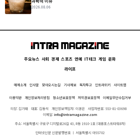
과학적 이유
2026.08.06
주요뉴스
사회
경제
스포츠
연예
IT테크
게임
문화
라이프
매체소개
인사말
찾아오시는길
기사제보
독자투고
인트라위키
사이트맵
이용약관
개인정보처리방침
청소년보호정책
저작권보호정책
이메일무단수집거부
의장: 김기태
대표: 김동석
개인정보책임자: 이경은
사업자번호: 553-81-03698
이메일:
info@intramagazine.com
주소: 서울특별시 구로구 디지털로26길 43, R동 1910-1호 (대륭포스트타워8차)
인터넷신문 신문발행번호 ㅣ 서울특별시 아55702