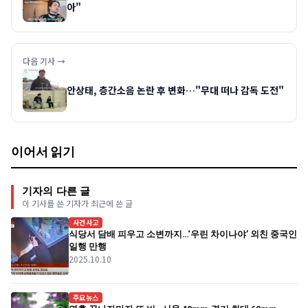
아"
다음 기사 →
안상태, 층간소음 논란 후 변화…"무대 떠나 감독 도전"
이어서 읽기
기자의 다른 글
이 기사를 쓴 기자가 최근에 쓴 글
사건사고
식당서 담배 피우고 소변까지…‘우린 차이나야’ 외친 중국인
일행 만행
2025.10.10
주요뉴스