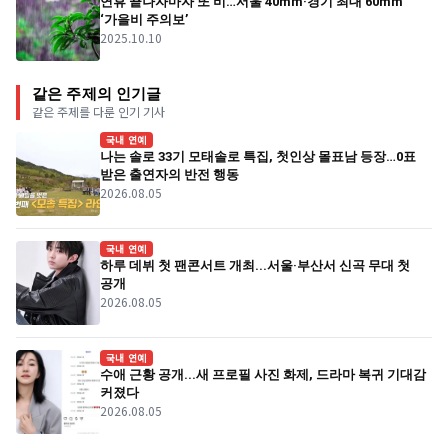
연휴 끝나자마자 또 비…서울 40mm·경기 최대 60mm
‘가을비 주의보’
2025.10.10
같은 주제의 인기글
같은 주제를 다룬 인기 기사
국내 연예
나는 솔로 33기 모태솔로 특집, 첫인상 몰표남 등장…0표
받은 출연자의 반전 행동
2026.08.05
국내 연예
하루 데뷔 첫 팬콘서트 개최...서울·부산서 신곡 무대 첫
공개
2026.08.05
국내 연예
수애 근황 공개...새 프로필 사진 화제, 드라마 복귀 기대감
커졌다
2026.08.05