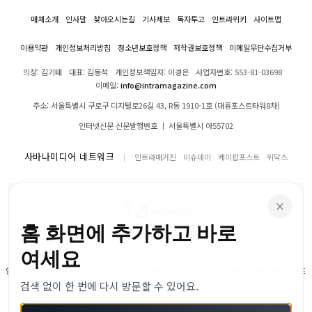
매체소개
인사말
찾아오시는길
기사제보
독자투고
인트라위키
사이트맵
이용약관
개인정보처리방침
청소년보호정책
저작권보호정책
이메일무단수집거부
의장: 김기태
대표: 김동석
개인정보책임자: 이경은
사업자번호: 553-81-03698
이메일:
info@intramagazine.com
주소: 서울특별시 구로구 디지털로26길 43, R동 1910-1호 (대륭포스트타워8차)
인터넷신문 신문발행번호 ㅣ 서울특별시 아55702
사바나미디어 네트워크
인트라매거진
이슈데이
케이팝포스트
위닥스
×
홈 화면에 추가하고 바로
여세요
인트라매거진의 모든 콘텐츠(기사)는 저작권법의 보호를 받으며, 무단 전재, 복사, 배포
검색 없이 한 번에 다시 방문할 수 있어요.
등을 금합니다.
© 2024–2026 인트라매거진. All Rights Reserved