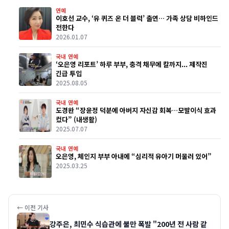
연예
이호선 교수, ‘유 퀴즈 온 더 블럭’ 출연… 가족 상담 비하인드
전한다
2026.01.07
국내 연예
‘오은영 리포트’ 하루 부부, 충격 채무에 칼까지... 제작진
긴급 투입
2025.08.05
국내 연예
도경완 “장윤정 덕분에 아버지 자신감 회복…모발이식 효과
컸다” (내생활)
2025.07.07
국내 연예
오은영, 체인지 부부 아내에 “심리적 유아기 머물러 있어”
2025.03.25
← 이전 기사
강주은, 최민수 식습관에 불만 폭발 "200년 전 사람 같