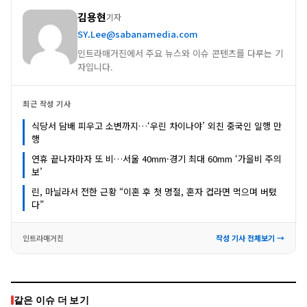
김용현
기자
SY.Lee@sabanamedia.com
인트라매거진에서 주요 뉴스와 이슈 콘텐츠를 다루는 기
자입니다.
최근 작성 기사
식당서 담배 피우고 소변까지…‘우린 차이나야’ 외친 중국인 일행 만
행
연휴 끝나자마자 또 비…서울 40mm·경기 최대 60mm ‘가을비 주의
보’
린, 마닐라서 전한 근황 “이혼 후 첫 명절, 혼자 컵라면 먹으며 버텼
다”
인트라매거진
작성 기사 전체보기 →
같은 이슈 더 보기