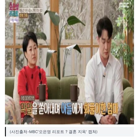
(사진출처-MBC'오은영 리포트 ? 결혼 지옥' 캡쳐)