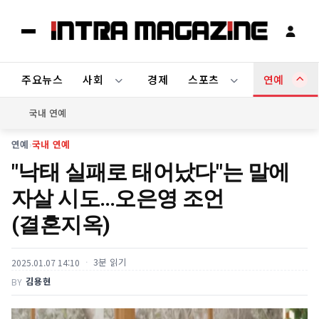
주요뉴스
사회
경제
스포츠
연예
국내 연예
연예
›
국내 연예
"낙태 실패로 태어났다"는 말에
자살 시도…오은영 조언
(결혼지옥)
3분 읽기
2025.01.07 14:10
김용현
BY