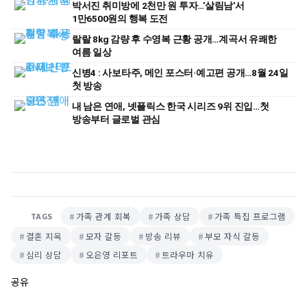
박서진 취미방에 2천만 원 투자…'살림남'서
1만6500원의 행복 도전
랄랄 8kg 감량 후 수영복 근황 공개…계곡서 유쾌한
여름 일상
신병4 : 사보타주, 메인 포스터·예고편 공개…8월 24일
첫 방송
내 남은 연애, 넷플릭스 한국 시리즈 9위 진입…첫
방송부터 글로벌 관심
가족 관계 회복
가족 상담
가족 특집 프로그램
TAGS
결혼 지옥
모자 갈등
방송 리뷰
부모 자식 갈등
심리 상담
오은영 리포트
트라우마 치유
공유