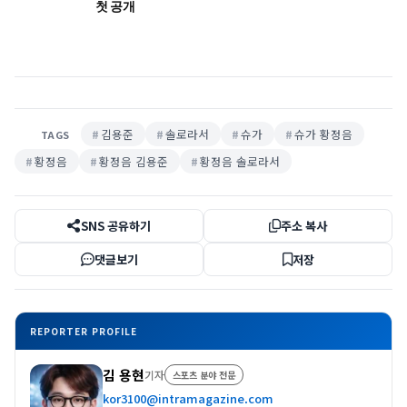
첫 공개
김용준
솔로라서
슈가
슈가 황정음
TAGS
황정음
황정음 김용준
황정음 솔로라서
SNS 공유하기
주소 복사
댓글보기
저장
REPORTER PROFILE
김 용현
기자
스포츠 분야 전문
kor3100@intramagazine.com