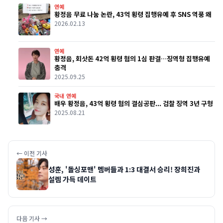
연예
황정음 무료 나눔 논란, 43억 횡령 집행유예 후 SNS 역풍 왜
2026.02.13
연예
황정음, 회삿돈 42억 횡령 혐의 1심 판결…징역형 집행유예
충격
2025.09.25
국내 연예
배우 황정음, 43억 횡령 혐의 결심공판... 검찰 징역 3년 구형
2025.08.21
← 이전 기사
성훈, '돌싱포맨' 멤버들과 1:3 대결서 승리! 장희진과
설렘 가득 데이트
다음 기사 →