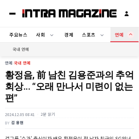
주요뉴스
사회
경제
스포츠
연예
국내 연예
연예
›
국내 연예
황정음, 前 남친 김용준과의 추억
회상... “오래 만나서 미련이 없는
편”
2분 읽기
2024.12.05 08:41
김 용현
BY
걸그룹 '슈가' 출신이자 배우 황정음이 전 남자 친구인 SG워너