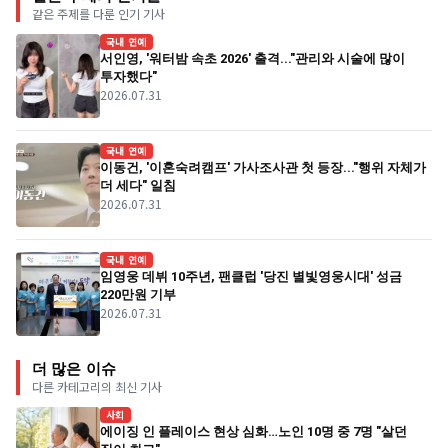
같은 주제를 다룬 인기 기사
국내 연예
서인영, '워터밤 속초 2026' 출격..."관리와 시술에 많이
투자했다"
2026.07.31
국내 연예
이동건, '이혼숙려캠프' 가사조사관 첫 등장..."행위 자체가
더 세다" 일침
2026.07.31
국내 연예
임영웅 데뷔 10주년, 팬클럽 '당진 별빛영웅시대' 성금
220만원 기부
2026.07.31
더 많은 이슈
다른 카테고리의 최신 기사
사회
에이징 인 플레이스 현상 심화…노인 10명 중 7명 "살던