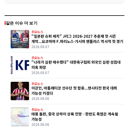
같은 이슈 더 보기
주요뉴스
"일본판 슈퍼 매치" J리그 2026-2027 추춘제 첫 시즌
개막...요코하마 F.마리노스·가시마 앤틀러스 역사적 첫 경기
2026.08.07
주요뉴스
"나라가 심판 매수했다" 대한축구협회 외국인 심판 성접대
의혹 파장
2026.08.07
주요뉴스
이강인, 아틀레티코 선수단 첫 합류...맨시티전 한국 데뷔
가능성 커졌다
2026.08.06
주요뉴스
태풍 돌핀, 중국 상하이 상륙 전망…한반도 폭염은 계속될
가능성
2026.08.06