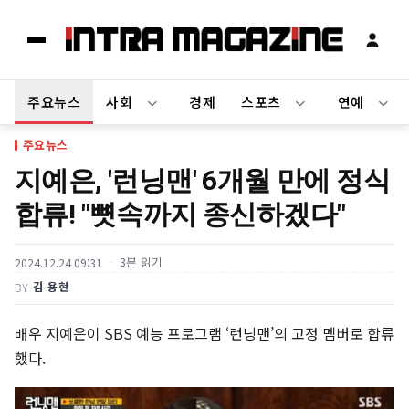
주요뉴스
사회
경제
스포츠
연예
주요뉴스
지예은, '런닝맨' 6개월 만에 정식
합류! "뼛속까지 종신하겠다"
3분 읽기
2024.12.24 09:31
김 용현
BY
배우 지예은이 SBS 예능 프로그램 ‘런닝맨’의 고정 멤버로 합류
했다.