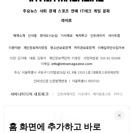
주요뉴스
사회
경제
스포츠
연예
IT테크
게임
문화
라이프
매체소개
인사말
찾아오시는길
기사제보
독자투고
인트라위키
사이트맵
이용약관
개인정보처리방침
청소년보호정책
저작권보호정책
이메일무단수집거부
의장: 김기태
대표: 김동석
개인정보책임자: 이경은
사업자번호: 553-81-03698
이메일:
info@intramagazine.com
주소: 서울특별시 구로구 디지털로26길 43, R동 1910-1호 (대륭포스트타워8차)
인터넷신문 신문발행번호 ㅣ 서울특별시 아55702
사바나미디어 네트워크
인트라매거진
이슈데이
케이팝포스트
위닥스
×
홈 화면에 추가하고 바로