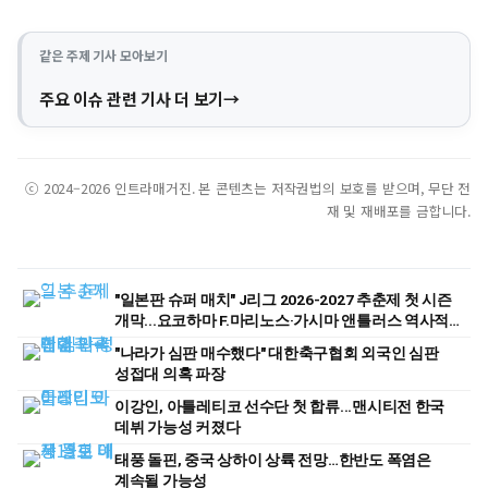
같은 주제 기사 모아보기
주요 이슈 관련 기사 더 보기
ⓒ 2024–2026 인트라매거진. 본 콘텐츠는 저작권법의 보호를 받으며, 무단 전
재 및 재배포를 금합니다.
"일본판 슈퍼 매치" J리그 2026-2027 추춘제 첫 시즌
개막...요코하마 F.마리노스·가시마 앤틀러스 역사적
첫 경기
"나라가 심판 매수했다" 대한축구협회 외국인 심판
성접대 의혹 파장
이강인, 아틀레티코 선수단 첫 합류...맨시티전 한국
데뷔 가능성 커졌다
태풍 돌핀, 중국 상하이 상륙 전망…한반도 폭염은
계속될 가능성