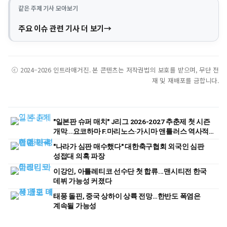
같은 주제 기사 모아보기
주요 이슈 관련 기사 더 보기
ⓒ 2024–2026 인트라매거진. 본 콘텐츠는 저작권법의 보호를 받으며, 무단 전
재 및 재배포를 금합니다.
"일본판 슈퍼 매치" J리그 2026-2027 추춘제 첫 시즌
개막...요코하마 F.마리노스·가시마 앤틀러스 역사적
첫 경기
"나라가 심판 매수했다" 대한축구협회 외국인 심판
성접대 의혹 파장
이강인, 아틀레티코 선수단 첫 합류...맨시티전 한국
데뷔 가능성 커졌다
태풍 돌핀, 중국 상하이 상륙 전망…한반도 폭염은
계속될 가능성