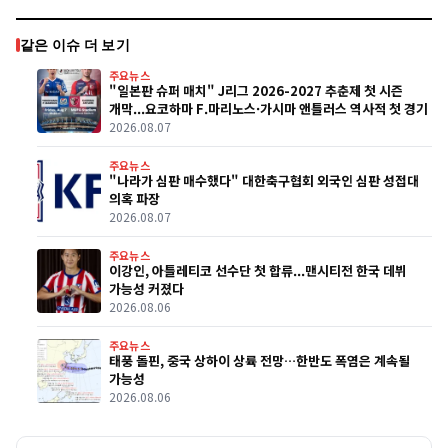
같은 이슈 더 보기
주요뉴스
"일본판 슈퍼 매치" J리그 2026-2027 추춘제 첫 시즌
개막...요코하마 F.마리노스·가시마 앤틀러스 역사적 첫 경기
2026.08.07
주요뉴스
"나라가 심판 매수했다" 대한축구협회 외국인 심판 성접대
의혹 파장
2026.08.07
주요뉴스
이강인, 아틀레티코 선수단 첫 합류...맨시티전 한국 데뷔
가능성 커졌다
2026.08.06
주요뉴스
태풍 돌핀, 중국 상하이 상륙 전망…한반도 폭염은 계속될
가능성
2026.08.06