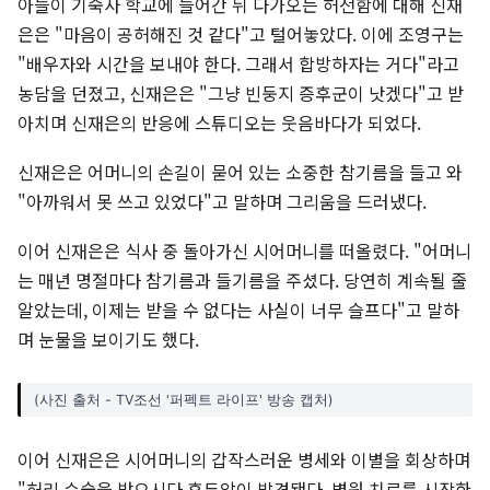
아들이 기숙사 학교에 들어간 뒤 다가오는 허전함에 대해 신재
은은 "마음이 공허해진 것 같다"고 털어놓았다. 이에 조영구는
"배우자와 시간을 보내야 한다. 그래서 합방하자는 거다"라고
농담을 던졌고, 신재은은 "그냥 빈둥지 증후군이 낫겠다"고 받
아치며 신재은의 반응에 스튜디오는 웃음바다가 되었다.
신재은은 어머니의 손길이 묻어 있는 소중한 참기름을 들고 와
"아까워서 못 쓰고 있었다"고 말하며 그리움을 드러냈다.
이어 신재은은 식사 중 돌아가신 시어머니를 떠올렸다. "어머니
는 매년 명절마다 참기름과 들기름을 주셨다. 당연히 계속될 줄
알았는데, 이제는 받을 수 없다는 사실이 너무 슬프다"고 말하
며 눈물을 보이기도 했다.
(사진 출처 - TV조선 '퍼펙트 라이프' 방송 캡처)
이어 신재은은 시어머니의 갑작스러운 병세와 이별을 회상하며
"허리 수술을 받으시다 후두암이 발견됐다. 병원 치료를 시작한