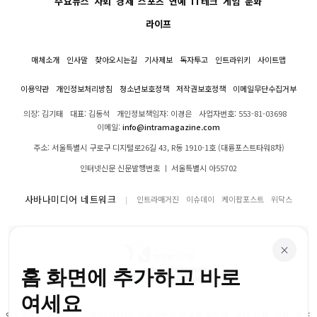
주요뉴스
사회
경제
스포츠
연예
IT테크
게임
문화
라이프
매체소개
인사말
찾아오시는길
기사제보
독자투고
인트라위키
사이트맵
이용약관
개인정보처리방침
청소년보호정책
저작권보호정책
이메일무단수집거부
의장: 김기태
대표: 김동석
개인정보책임자: 이경은
사업자번호: 553-81-03698
이메일:
info@intramagazine.com
주소: 서울특별시 구로구 디지털로26길 43, R동 1910-1호 (대륭포스트타워8차)
인터넷신문 신문발행번호 ㅣ 서울특별시 아55702
사바나미디어 네트워크
인트라매거진
이슈데이
케이팝포스트
위닥스
×
홈 화면에 추가하고 바로
여세요
인트라매거진의 모든 콘텐츠(기사)는 저작권법의 보호를 받으며, 무단 전재, 복사, 배포