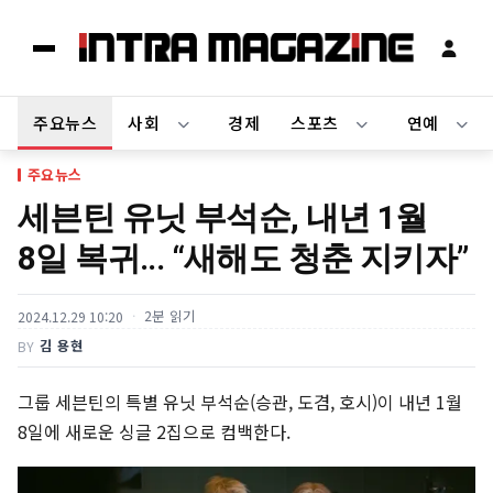
주요뉴스
사회
경제
스포츠
연예
주요뉴스
세븐틴 유닛 부석순, 내년 1월
8일 복귀... “새해도 청춘 지키자”
2분 읽기
2024.12.29 10:20
김 용현
BY
그룹 세븐틴의 특별 유닛 부석순(승관, 도겸, 호시)이 내년 1월
8일에 새로운 싱글 2집으로 컴백한다.