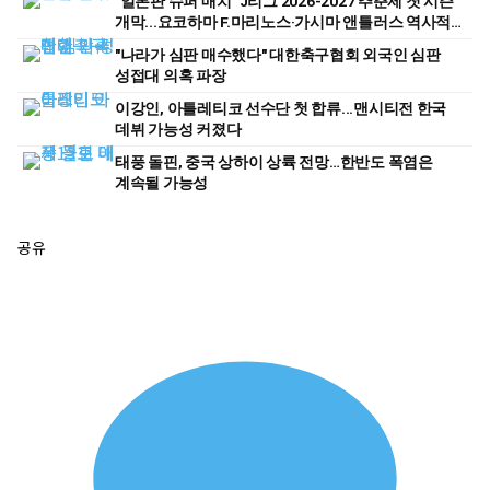
"일본판 슈퍼 매치" J리그 2026-2027 추춘제 첫 시즌
개막...요코하마 F.마리노스·가시마 앤틀러스 역사적
첫 경기
"나라가 심판 매수했다" 대한축구협회 외국인 심판
성접대 의혹 파장
이강인, 아틀레티코 선수단 첫 합류...맨시티전 한국
데뷔 가능성 커졌다
태풍 돌핀, 중국 상하이 상륙 전망…한반도 폭염은
계속될 가능성
공유