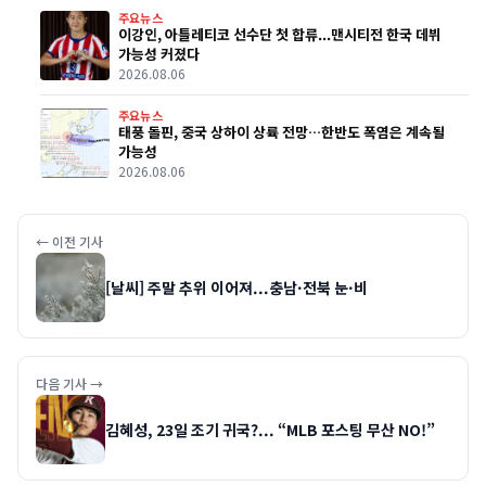
주요뉴스
이강인, 아틀레티코 선수단 첫 합류...맨시티전 한국 데뷔
가능성 커졌다
2026.08.06
주요뉴스
태풍 돌핀, 중국 상하이 상륙 전망…한반도 폭염은 계속될
가능성
2026.08.06
← 이전 기사
[날씨] 주말 추위 이어져...충남·전북 눈·비
다음 기사 →
김혜성, 23일 조기 귀국?... “MLB 포스팅 무산 NO!”