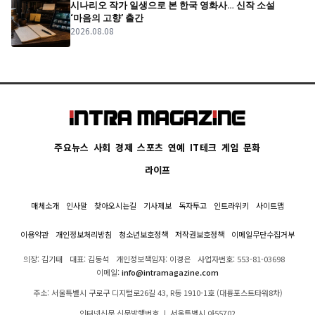
시나리오 작가 일생으로 본 한국 영화사… 신작 소설
‘마음의 고향’ 출간
2026.08.08
주요뉴스
사회
경제
스포츠
연예
IT테크
게임
문화
라이프
매체소개
인사말
찾아오시는길
기사제보
독자투고
인트라위키
사이트맵
이용약관
개인정보처리방침
청소년보호정책
저작권보호정책
이메일무단수집거부
의장: 김기태
대표: 김동석
개인정보책임자: 이경은
사업자번호: 553-81-03698
이메일:
info@intramagazine.com
주소: 서울특별시 구로구 디지털로26길 43, R동 1910-1호 (대륭포스트타워8차)
인터넷신문 신문발행번호 ㅣ 서울특별시 아55702