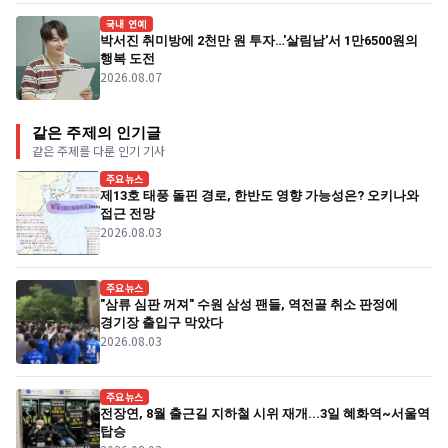
국내 연예
박서진 취미방에 2천만 원 투자…'살림남'서 1만6500원의
행복 도전
2026.08.07
같은 주제의 인기글
같은 주제를 다룬 인기 기사
주요뉴스
제13호 태풍 돌핀 경로, 한반도 영향 가능성은? 오키나와
접근 전망
2026.08.03
주요뉴스
"삼류 심판 꺼져" 수원 삼성 팬들, 역전골 취소 판정에
경기장 출입구 막았다
2026.08.03
주요뉴스
전장연, 8월 출근길 지하철 시위 재개...3일 혜화역~서울역
탑승