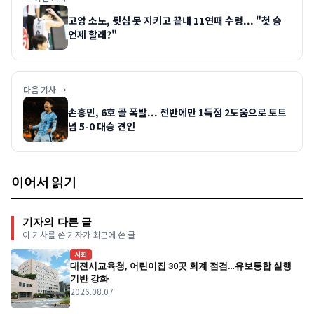
고양 소노, 뒷심 못 지키고 끝내 11연패 수렁... "첫 승
언제 할래?"
다음 기사 →
손흥민, 6호 골 폭발... 전반에만 1득점 2도움으로 토트
넘 5-0 대승 견인
이어서 읽기
기자의 다른 글
이 기사를 쓴 기자가 최근에 쓴 글
사회
대전시교육청, 어린이집 30곳 회계 점검…유보통합 실행
기반 강화
2026.08.07