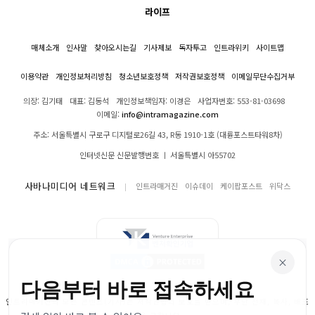
라이프
매체소개
인사말
찾아오시는길
기사제보
독자투고
인트라위키
사이트맵
이용약관
개인정보처리방침
청소년보호정책
저작권보호정책
이메일무단수집거부
의장: 김기태
대표: 김동석
개인정보책임자: 이경은
사업자번호: 553-81-03698
이메일:
info@intramagazine.com
주소: 서울특별시 구로구 디지털로26길 43, R동 1910-1호 (대륭포스트타워8차)
인터넷신문 신문발행번호 ㅣ 서울특별시 아55702
사바나미디어 네트워크
인트라매거진
이슈데이
케이팝포스트
위닥스
×
다음부터 바로 접속하세요
인트라매거진의 모든 콘텐츠(기사)는 저작권법의 보호를 받으며, 무단 전재, 복사, 배포