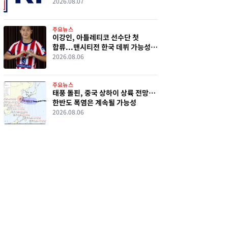
의혹 파장
2026.08.07
주요뉴스
이강인, 아틀레티코 선수단 첫
합류...맨시티전 한국 데뷔 가능성
커졌다
2026.08.06
주요뉴스
태풍 돌핀, 중국 상하이 상륙 전망…
한반도 폭염은 계속될 가능성
2026.08.06