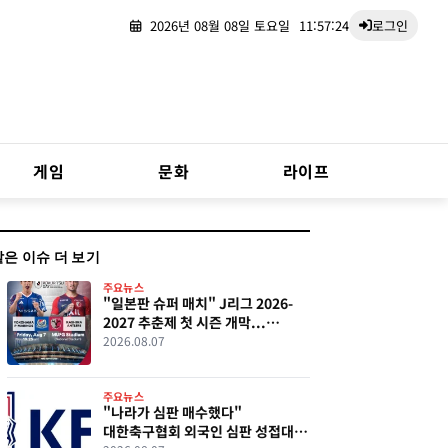
2026년 08월 08일 토요일
11:57:25
로그인
게임
문화
라이프
같은 이슈 더 보기
주요뉴스
"일본판 슈퍼 매치" J리그 2026-
2027 추춘제 첫 시즌 개막...
요코하마 F.마리노스·가시마
2026.08.07
앤틀러스 역사적 첫 경기
주요뉴스
"나라가 심판 매수했다"
대한축구협회 외국인 심판 성접대