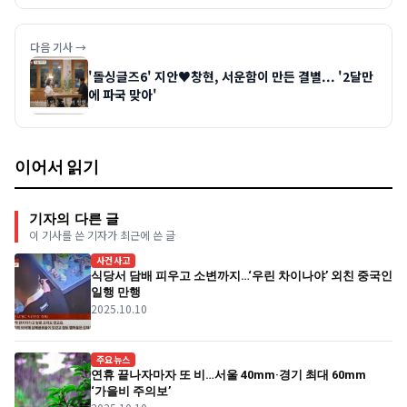
다음 기사 →
'돌싱글즈6' 지안♥창현, 서운함이 만든 결별... '2달만
에 파국 맞아'
이어서 읽기
기자의 다른 글
이 기사를 쓴 기자가 최근에 쓴 글
사건사고
식당서 담배 피우고 소변까지…‘우린 차이나야’ 외친 중국인
일행 만행
2025.10.10
주요뉴스
연휴 끝나자마자 또 비…서울 40mm·경기 최대 60mm
‘가을비 주의보’