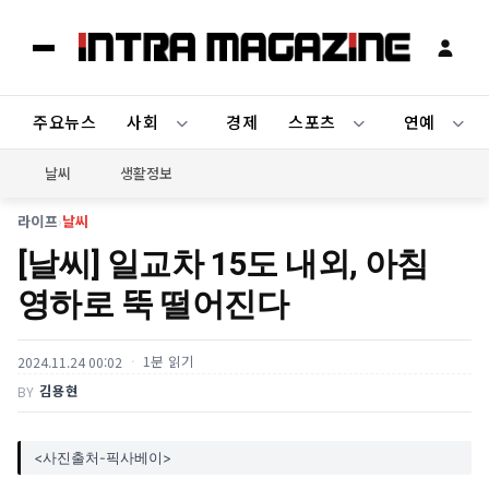
주요뉴스
사회
경제
스포츠
연예
날씨
생활정보
라이프
›
날씨
[날씨] 일교차 15도 내외, 아침
영하로 뚝 떨어진다
1분 읽기
2024.11.24 00:02
김용현
BY
<사진출처-픽사베이>