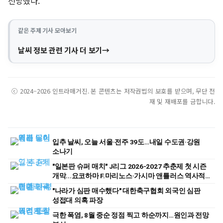
전망했다.
같은 주제 기사 모아보기
날씨 정보 관련 기사 더 보기
ⓒ 2024–2026 인트라매거진. 본 콘텐츠는 저작권법의 보호를 받으며, 무단 전
재 및 재배포를 금합니다.
입추 날씨, 오늘 서울·전주 39도…내일 수도권·강원
소나기
"일본판 슈퍼 매치" J리그 2026-2027 추춘제 첫 시즌
개막...요코하마 F.마리노스·가시마 앤틀러스 역사적
첫 경기
"나라가 심판 매수했다" 대한축구협회 외국인 심판
성접대 의혹 파장
극한 폭염, 8월 중순 정점 찍고 하순까지…원인과 전망