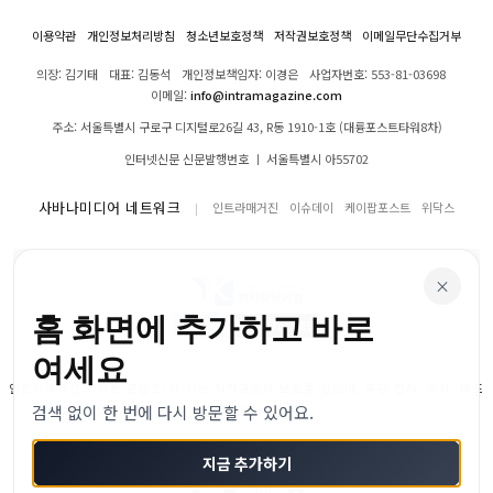
이용약관
개인정보처리방침
청소년보호정책
저작권보호정책
이메일무단수집거부
의장: 김기태
대표: 김동석
개인정보책임자: 이경은
사업자번호: 553-81-03698
이메일:
info@intramagazine.com
주소: 서울특별시 구로구 디지털로26길 43, R동 1910-1호 (대륭포스트타워8차)
인터넷신문 신문발행번호 ㅣ 서울특별시 아55702
사바나미디어 네트워크
인트라매거진
이슈데이
케이팝포스트
위닥스
×
홈 화면에 추가하고 바로
여세요
인트라매거진의 모든 콘텐츠(기사)는 저작권법의 보호를 받으며, 무단 전재, 복사, 배포
검색 없이 한 번에 다시 방문할 수 있어요.
등을 금합니다.
© 2024–2026 인트라매거진. All Rights Reserved
지금 추가하기