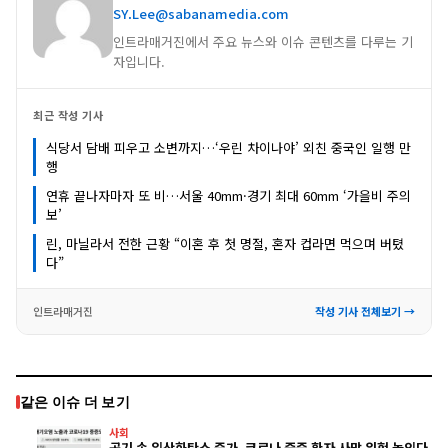
SY.Lee@sabanamedia.com
인트라매거진에서 주요 뉴스와 이슈 콘텐츠를 다루는 기
자입니다.
최근 작성 기사
식당서 담배 피우고 소변까지…‘우린 차이나야’ 외친 중국인 일행 만
행
연휴 끝나자마자 또 비…서울 40mm·경기 최대 60mm ‘가을비 주의
보’
린, 마닐라서 전한 근황 “이혼 후 첫 명절, 혼자 컵라면 먹으며 버텼
다”
인트라매거진
작성 기사 전체보기 →
같은 이슈 더 보기
사회
공기 속 일산화탄소 증가, 코로나 중증 환자 사망 위험 높인다