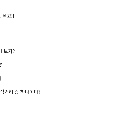
 싶고!!
어 보자?
?
마
식거리 중 하나이다?