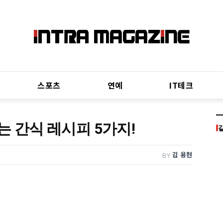
스포츠
연예
IT테크
도는 간식 레시피 5가지!
김 용현
BY