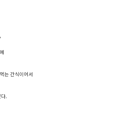
?
기에
려먹는 간식이어서
다.