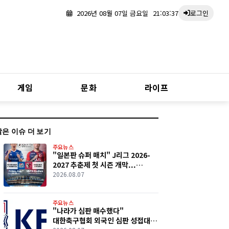
2026년 08월 07일 금요일
21:03:38
로그인
게임
문화
라이프
같은 이슈 더 보기
주요뉴스
"일본판 슈퍼 매치" J리그 2026-
2027 추춘제 첫 시즌 개막...
요코하마 F.마리노스·가시마
2026.08.07
앤틀러스 역사적 첫 경기
주요뉴스
"나라가 심판 매수했다"
대한축구협회 외국인 심판 성접대