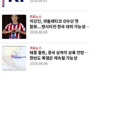
의혹 파장
2026.08.07
주요뉴스
이강인, 아틀레티코 선수단 첫
합류...맨시티전 한국 데뷔 가능성
커졌다
2026.08.06
주요뉴스
태풍 돌핀, 중국 상하이 상륙 전망…
한반도 폭염은 계속될 가능성
2026.08.06