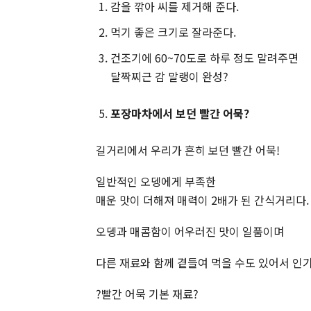
감을 깎아 씨를 제거해 준다.
먹기 좋은 크기로 잘라준다.
건조기에 60~70도로 하루 정도 말려주면
달짝찌근 감 말랭이 완성?
포장마차에서 보던 빨간 어묵
?
길거리에서 우리가 흔히 보던 빨간 어묵!
일반적인 오뎅에게 부족한
매운 맛이 더해져 매력이 2배가 된 간식거리다.
오뎅과 매콤함이 어우러진 맛이 일품이며
다른 재료와 함께 곁들여 먹을 수도 있어서 인
?빨간 어묵 기본 재료?