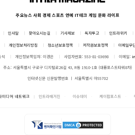
주요뉴스
사회
경제
스포츠
연예
IT테크
게임
문화
라이프
인사말
찾아오시는길
기사제보
독자투고
인트라위키
개인정보처리방침
청소년보호정책
저작권보호정책
이메일무
동석
개인정보책임자: 이경은
사업자번호: 553-81-03698
이메일:
i
주소: 서울특별시 구로구 디지털로26길 43, R동 1910-1호 (대륭포스트타워8차)
인터넷신문 신문발행번호 ㅣ 서울특별시 아55702
나미디어 네트워크
인트라매거진
이슈데이
케이팝포스트