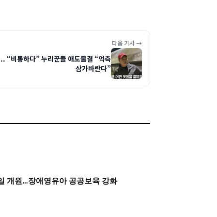
다음 기사 →
... “비통하다” 누리꾼들 애도물결 “억측
삼가바란다”
0일 개원…장애영유아 공공보육 강화