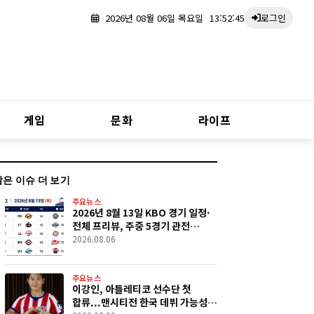
2026년 08월 06일 목요일
13:52:46
로그인
게임
문화
라이프
같은 이슈 더 보기
주요뉴스
2026년 8월 13일 KBO 경기 일정·
전체 프리뷰, 주중 5경기 관전
포인트
2026.08.06
주요뉴스
이강인, 아틀레티코 선수단 첫
합류...맨시티전 한국 데뷔 가능성