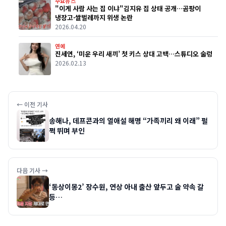
주요뉴스
"이게 사람 사는 집 이냐"김지유 집 상태 공개…곰팡이
냉장고·쌀벌레까지 위생 논란
2026.04.20
연예
진세연, ‘미운 우리 새끼’ 첫 키스 상대 고백…스튜디오 술렁
2026.02.13
← 이전 기사
송해나, 데프콘과의 열애설 해명 “가족끼리 왜 이래” 펄
쩍 뛰며 부인
다음 기사 →
‘동상이몽2’ 장수원, 연상 아내 출산 앞두고 술 약속 갈
등…