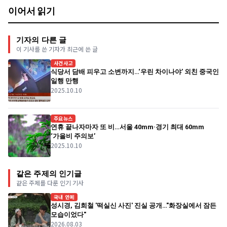
이어서 읽기
기자의 다른 글
이 기사를 쓴 기자가 최근에 쓴 글
사건사고
식당서 담배 피우고 소변까지…‘우린 차이나야’ 외친 중국인
일행 만행
2025.10.10
주요뉴스
연휴 끝나자마자 또 비…서울 40mm·경기 최대 60mm
‘가을비 주의보’
2025.10.10
같은 주제의 인기글
같은 주제를 다룬 인기 기사
국내 연예
성시경, 김희철 '떡실신 사진' 진실 공개…"화장실에서 잠든
모습이었다"
2026.08.03