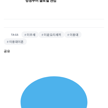
방송부터 글로벌 관심
미우새
미운오리새끼
이용대
TAGS
이용대이혼
공유