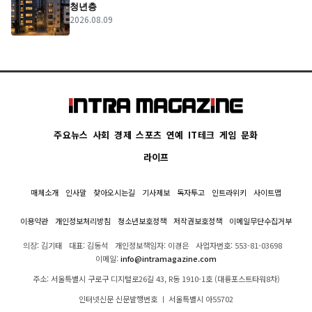
청년층
2026.08.09
주요뉴스
사회
경제
스포츠
연예
IT테크
게임
문화
라이프
매체소개
인사말
찾아오시는길
기사제보
독자투고
인트라위키
사이트맵
이용약관
개인정보처리방침
청소년보호정책
저작권보호정책
이메일무단수집거부
의장: 김기태
대표: 김동석
개인정보책임자: 이경은
사업자번호: 553-81-03698
이메일:
info@intramagazine.com
주소: 서울특별시 구로구 디지털로26길 43, R동 1910-1호 (대륭포스트타워8차)
인터넷신문 신문발행번호 ㅣ 서울특별시 아55702