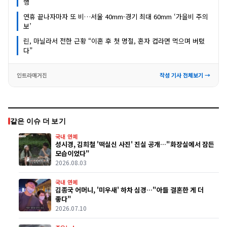
행
연휴 끝나자마자 또 비…서울 40mm·경기 최대 60mm ‘가을비 주의
보’
린, 마닐라서 전한 근황 “이혼 후 첫 명절, 혼자 컵라면 먹으며 버텼
다”
인트라매거진
작성 기사 전체보기 →
같은 이슈 더 보기
국내 연예
성시경, 김희철 '떡실신 사진' 진실 공개…"화장실에서 잠든
모습이었다"
2026.08.03
국내 연예
김종국 어머니, '미우새' 하차 심경…"아들 결혼한 게 더
좋다"
2026.07.10