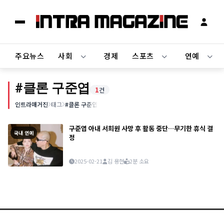
주요뉴스
사회
경제
스포츠
연예
#클론 구준엽
1
건
인트라매거진
태그
#클론 구준엽
구준엽 아내 서희원 사망 후 활동 중단…무기한 휴식 결
국내 연예
정
2025-02-21
김 용현
2분 소요