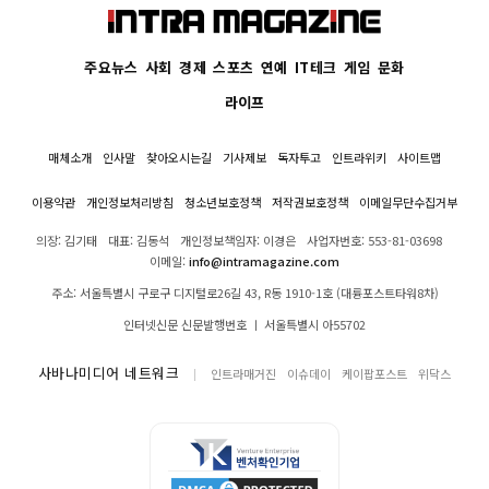
주요뉴스
사회
경제
스포츠
연예
IT테크
게임
문화
라이프
매체소개
인사말
찾아오시는길
기사제보
독자투고
인트라위키
사이트맵
이용약관
개인정보처리방침
청소년보호정책
저작권보호정책
이메일무단수집거부
의장: 김기태
대표: 김동석
개인정보책임자: 이경은
사업자번호: 553-81-03698
이메일:
info@intramagazine.com
주소: 서울특별시 구로구 디지털로26길 43, R동 1910-1호 (대륭포스트타워8차)
인터넷신문 신문발행번호 ㅣ 서울특별시 아55702
사바나미디어 네트워크
인트라매거진
이슈데이
케이팝포스트
위닥스