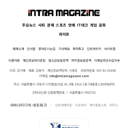
주요뉴스
사회
경제
스포츠
연예
IT테크
게임
문화
라이프
매체소개
인사말
찾아오시는길
기사제보
독자투고
인트라위키
사이트맵
이용약관
개인정보처리방침
청소년보호정책
저작권보호정책
이메일무단수집거부
의장: 김기태
대표: 김동석
개인정보책임자: 이경은
사업자번호: 553-81-03698
이메일:
info@intramagazine.com
주소: 서울특별시 구로구 디지털로26길 43, R동 1910-1호 (대륭포스트타워8차)
인터넷신문 신문발행번호 ㅣ 서울특별시 아55702
사바나미디어 네트워크
인트라매거진
이슈데이
케이팝포스트
위닥스