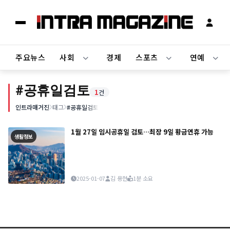
주요뉴스
사회
경제
스포츠
연예
#공휴일검토
1
건
인트라매거진
태그
#공휴일검토
1월 27일 임시공휴일 검토…최장 9일 황금연휴 가능
생활정보
2025-01-07
김 용현
1분 소요