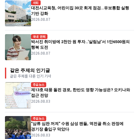
사회
대전시교육청, 어린이집 30곳 회계 점검…유보통합 실행
기반 강화
2026.08.07
국내 연예
박서진 취미방에 2천만 원 투자…'살림남'서 1만6500원의
행복 도전
2026.08.07
같은 주제의 인기글
같은 주제를 다룬 인기 기사
주요뉴스
제13호 태풍 돌핀 경로, 한반도 영향 가능성은? 오키나와
접근 전망
2026.08.03
주요뉴스
"삼류 심판 꺼져" 수원 삼성 팬들, 역전골 취소 판정에
경기장 출입구 막았다
2026.08.03