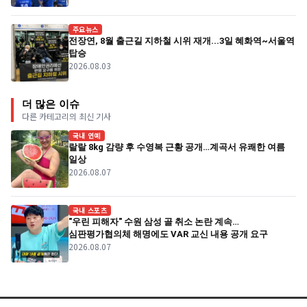
주요뉴스
전장연, 8월 출근길 지하철 시위 재개...3일 혜화역~서울역
탑승
2026.08.03
더 많은 이슈
다른 카테고리의 최신 기사
국내 연예
랄랄 8kg 감량 후 수영복 근황 공개…계곡서 유쾌한 여름
일상
2026.08.07
국내 스포츠
"우린 피해자" 수원 삼성 골 취소 논란 계속…
심판평가협의체 해명에도 VAR 교신 내용 공개 요구
2026.08.07