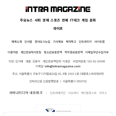
주요뉴스
사회
경제
스포츠
연예
IT테크
게임
문화
라이프
매체소개
인사말
찾아오시는길
기사제보
독자투고
인트라위키
사이트맵
이용약관
개인정보처리방침
청소년보호정책
저작권보호정책
이메일무단수집거부
의장: 김기태
대표: 김동석
개인정보책임자: 이경은
사업자번호: 553-81-03698
이메일:
info@intramagazine.com
주소: 서울특별시 구로구 디지털로26길 43, R동 1910-1호 (대륭포스트타워8차)
인터넷신문 신문발행번호 ㅣ 서울특별시 아55702
사바나미디어 네트워크
인트라매거진
이슈데이
케이팝포스트
위닥스