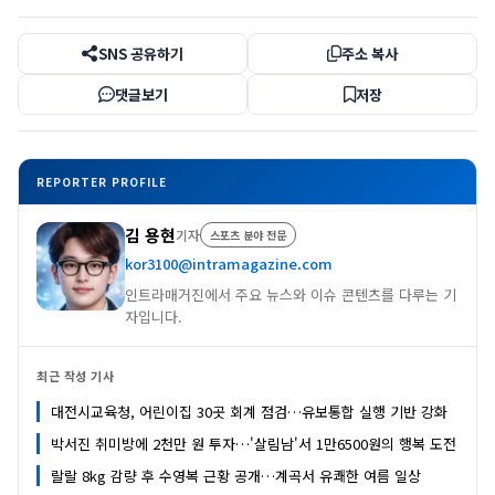
SNS 공유하기
주소 복사
댓글보기
저장
REPORTER PROFILE
김 용현
기자
스포츠 분야 전문
kor3100@intramagazine.com
인트라매거진에서 주요 뉴스와 이슈 콘텐츠를 다루는 기
자입니다.
최근 작성 기사
대전시교육청, 어린이집 30곳 회계 점검…유보통합 실행 기반 강화
박서진 취미방에 2천만 원 투자…'살림남'서 1만6500원의 행복 도전
랄랄 8kg 감량 후 수영복 근황 공개…계곡서 유쾌한 여름 일상