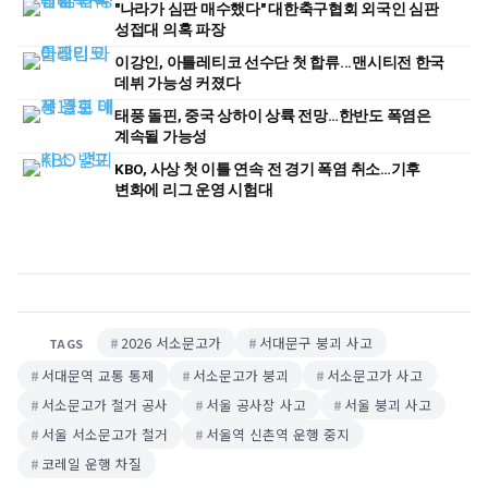
"나라가 심판 매수했다" 대한축구협회 외국인 심판
성접대 의혹 파장
이강인, 아틀레티코 선수단 첫 합류...맨시티전 한국
데뷔 가능성 커졌다
태풍 돌핀, 중국 상하이 상륙 전망…한반도 폭염은
계속될 가능성
KBO, 사상 첫 이틀 연속 전 경기 폭염 취소…기후
변화에 리그 운영 시험대
2026 서소문고가
서대문구 붕괴 사고
TAGS
서대문역 교통 통제
서소문고가 붕괴
서소문고가 사고
서소문고가 철거 공사
서울 공사장 사고
서울 붕괴 사고
서울 서소문고가 철거
서울역 신촌역 운행 중지
코레일 운행 차질