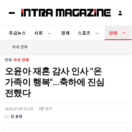
주요뉴스
사회
경제
스포츠
연예
국내 연예
연예
›
국내 연예
오윤아 재혼 감사 인사 "온
가족이 행복"...축하에 진심
전했다
3분 읽기
2026.07.08 15:29
김 용현
BY