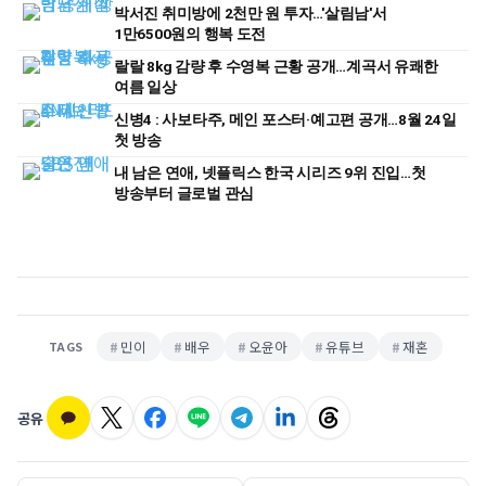
박서진 취미방에 2천만 원 투자…'살림남'서
1만6500원의 행복 도전
랄랄 8kg 감량 후 수영복 근황 공개…계곡서 유쾌한
여름 일상
신병4 : 사보타주, 메인 포스터·예고편 공개…8월 24일
첫 방송
내 남은 연애, 넷플릭스 한국 시리즈 9위 진입…첫
방송부터 글로벌 관심
민이
배우
오윤아
유튜브
재혼
TAGS
공유