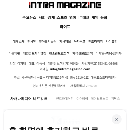
주요뉴스
사회
경제
스포츠
연예
IT테크
게임
문화
라이프
매체소개
인사말
찾아오시는길
기사제보
독자투고
인트라위키
사이트맵
이용약관
개인정보처리방침
청소년보호정책
저작권보호정책
이메일무단수집거부
의장: 김기태
대표: 김동석
개인정보책임자: 이경은
사업자번호: 553-81-03698
이메일:
info@intramagazine.com
주소: 서울특별시 구로구 디지털로26길 43, R동 1910-1호 (대륭포스트타워8차)
인터넷신문 신문발행번호 ㅣ 서울특별시 아55702
사바나미디어 네트워크
인트라매거진
이슈데이
케이팝포스트
위닥스
×