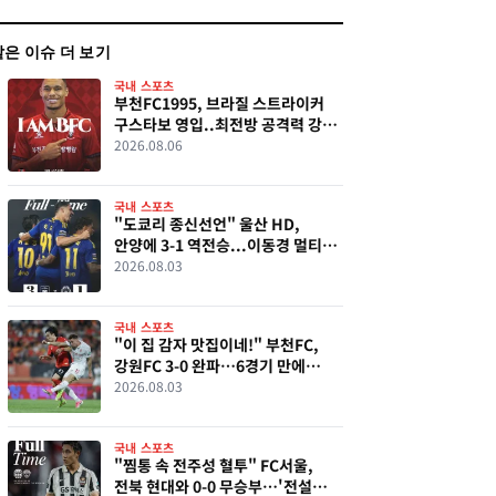
같은 이슈 더 보기
국내 스포츠
부천FC1995, 브라질 스트라이커
구스타보 영입..최전방 공격력 강화
기대
2026.08.06
국내 스포츠
"도쿄리 종신선언" 울산 HD,
안양에 3-1 역전승...이동경 멀티골
폭발로 K리그1 2위 도약
2026.08.03
국내 스포츠
"이 집 감자 맛집이네!" 부천FC,
강원FC 3-0 완파…6경기 만에
승리로 반등
2026.08.03
국내 스포츠
"찜통 속 전주성 혈투" FC서울,
전북 현대와 0-0 무승부…'전설