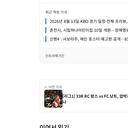
최근 작성 기사
2026년 8월 13일 KBO 경기 일정·전체 프리뷰
춘천시, 시립하나어린이집 10일 개원…장애영
신병4 : 사보타주, 메인 포스터·예고편 공개…8
인트라매거진
← 이전 기사
[리그1] 33R RC 랑스 vs FC 낭트,
나
이어서 읽기