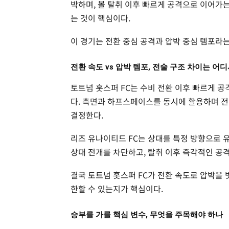
박하며, 볼 탈취 이후 빠르게 공격으로 이어가
는 것이 핵심이다.
이 경기는 전환 중심 공격과 압박 중심 템포라
전환 속도 vs 압박 템포, 전술 구조 차이는 어
토트넘 홋스퍼 FC는 수비 전환 이후 빠르게 
다. 측면과 하프스페이스를 동시에 활용하며 전
결정한다.
리즈 유나이티드 FC는 상대를 특정 방향으로 
상대 전개를 차단하고, 탈취 이후 즉각적인 공
결국 토트넘 홋스퍼 FC가 전환 속도로 압박을 
한할 수 있는지가 핵심이다.
승부를 가를 핵심 변수, 무엇을 주목해야 하나