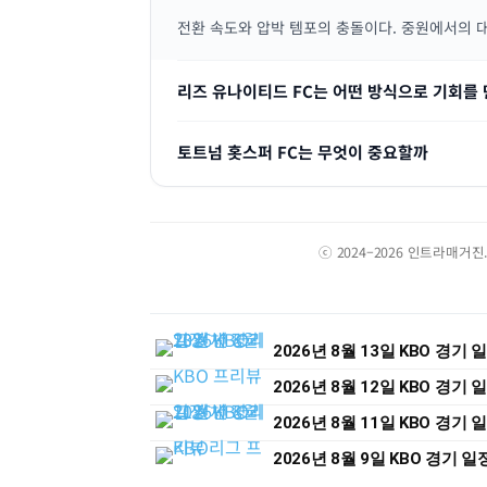
전환 속도와 압박 템포의 충돌이다. 중원에서의 
리즈 유나이티드 FC는 어떤 방식으로 기회를
토트넘 홋스퍼 FC는 무엇이 중요할까
ⓒ 2024–2026 인트라매거
2026년 8월 13일 KBO 경기
2026년 8월 12일 KBO 경기
2026년 8월 11일 KBO 경기
2026년 8월 9일 KBO 경기 