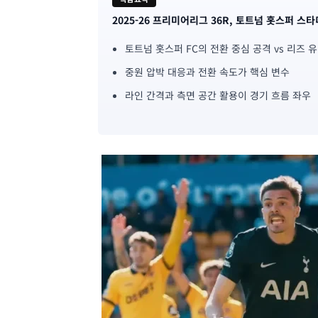
2025-26 프리미어리그 36R, 토트넘 홋스퍼 
기
토트넘 홋스퍼 FC의 전환 중심 공격 vs 리즈 
사
중원 압박 대응과 전환 속도가 핵심 변수
핵
라인 간격과 측면 공간 활용이 경기 흐름 좌우
심
요
약