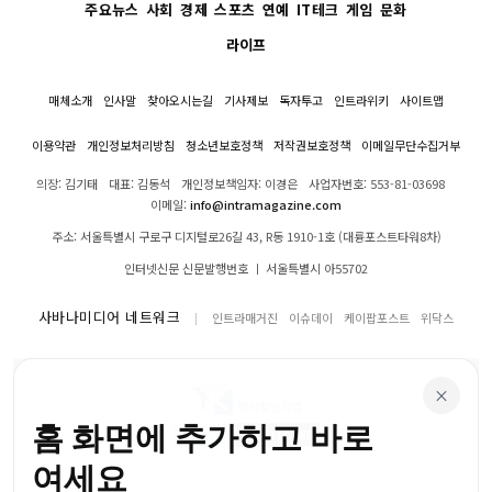
주요뉴스
사회
경제
스포츠
연예
IT테크
게임
문화
라이프
매체소개
인사말
찾아오시는길
기사제보
독자투고
인트라위키
사이트맵
이용약관
개인정보처리방침
청소년보호정책
저작권보호정책
이메일무단수집거부
의장: 김기태
대표: 김동석
개인정보책임자: 이경은
사업자번호: 553-81-03698
이메일:
info@intramagazine.com
주소: 서울특별시 구로구 디지털로26길 43, R동 1910-1호 (대륭포스트타워8차)
인터넷신문 신문발행번호 ㅣ 서울특별시 아55702
사바나미디어 네트워크
인트라매거진
이슈데이
케이팝포스트
위닥스
×
홈 화면에 추가하고 바로
여세요