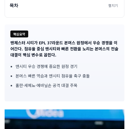
목차
펼치기
핵심요약
맨체스터 시티가 EPL 37라운드 본머스 원정에서 우승 경쟁을 이
기
어간다. 점유율 중심 맨시티와 빠른 전환을 노리는 본머스의 전술
대결이 핵심 변수로 꼽힌다.
사
맨시티 우승 경쟁에 중요한 원정 경기
핵
본머스 빠른 역습과 맨시티 점유율 축구 충돌
심
홀란·세메뇨·에바닐손 공격 대결 주목
요
약