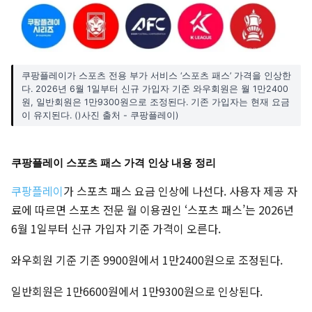
쿠팡플레이가 스포츠 전용 부가 서비스 ‘스포츠 패스’ 가격을 인상한
다. 2026년 6월 1일부터 신규 가입자 기준 와우회원은 월 1만2400
원, 일반회원은 1만9300원으로 조정된다. 기존 가입자는 현재 요금
이 유지된다. ()사진 출처 - 쿠팡플레이)
쿠팡플레이 스포츠 패스 가격 인상 내용 정리
쿠팡플레이
가 스포츠 패스 요금 인상에 나선다. 사용자 제공 자
료에 따르면 스포츠 전문 월 이용권인 ‘스포츠 패스’는 2026년
6월 1일부터 신규 가입자 기준 가격이 오른다.
와우회원 기준 기존 9900원에서 1만2400원으로 조정된다.
일반회원은 1만6600원에서 1만9300원으로 인상된다.