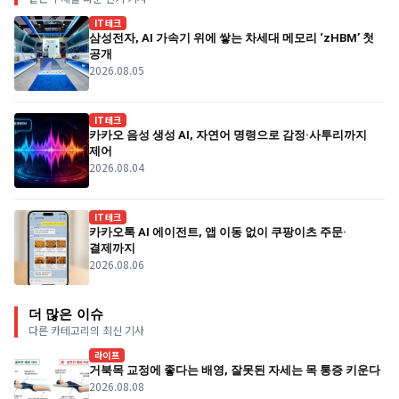
IT테크
삼성전자, AI 가속기 위에 쌓는 차세대 메모리 ‘zHBM’ 첫
공개
2026.08.05
IT테크
카카오 음성 생성 AI, 자연어 명령으로 감정·사투리까지
제어
2026.08.04
IT테크
카카오톡 AI 에이전트, 앱 이동 없이 쿠팡이츠 주문·
결제까지
2026.08.06
더 많은 이슈
다른 카테고리의 최신 기사
라이프
거북목 교정에 좋다는 배영, 잘못된 자세는 목 통증 키운다
2026.08.08