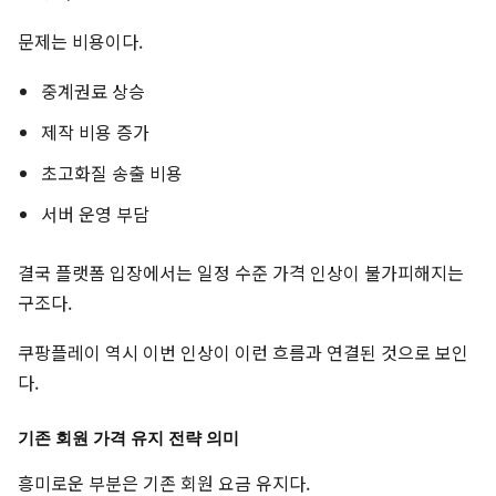
문제는 비용이다.
중계권료 상승
제작 비용 증가
초고화질 송출 비용
서버 운영 부담
결국 플랫폼 입장에서는 일정 수준 가격 인상이 불가피해지는
구조다.
쿠팡플레이 역시 이번 인상이 이런 흐름과 연결된 것으로 보인
다.
기존 회원 가격 유지 전략 의미
흥미로운 부분은 기존 회원 요금 유지다.