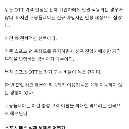
보통 OTT 가격 인상은 전체 가입자에게 일괄 적용되는 경우가
많다. 하지만 쿠팡플레이는 신규 가입자만 인상 대상으로 잡았
다.
이건 꽤 전략적인 선택이다.
기존 스포츠 팬 충성도를 유지하면서 신규 진입자에게만 가격
부담을 반영하는 방식이기 때문이다.
특히 스포츠 OTT는 장기 구독 비율이 높은 편이다.
한 번 EPL 시즌 흐름에 익숙해진 이용자들은 쉽게 이동하지 않
는 경향이 있다.
쿠팡플레이는 이런 충성 고객 이탈을 최대한 막으려는 전략으
로 해석된다.
스포츠 패스 실제 혜택은 어떤가