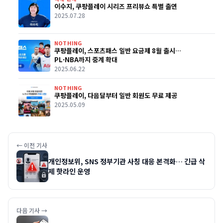
이수지, 쿠팡플레이 시리즈 프리뷰쇼 특별 출연
2025.07.28
NOTHING
쿠팡플레이, 스포츠패스 일반 요금제 8월 출시…
PL·NBA까지 중계 확대
2025.06.22
NOTHING
쿠팡플레이, 다음달부터 일반 회원도 무료 제공
2025.05.09
← 이전 기사
개인정보위, SNS 정부기관 사칭 대응 본격화… 긴급 삭
제 핫라인 운영
다음 기사 →