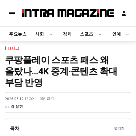
주요뉴스
사회
경제
스포츠
연예
IT테크
쿠팡플레이 스포츠 패스 왜
올랐나…4K 중계·콘텐츠 확대
부담 반영
5분 읽기
2026.05.12 11:02
김 용현
BY
목차
펼치기