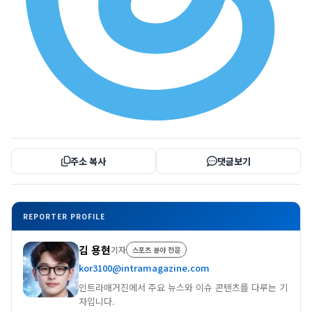
주소 복사
댓글보기
REPORTER PROFILE
김 용현
기자
스포츠 분야 전문
kor3100@intramagazine.com
인트라매거진에서 주요 뉴스와 이슈 콘텐츠를 다루는 기
자입니다.